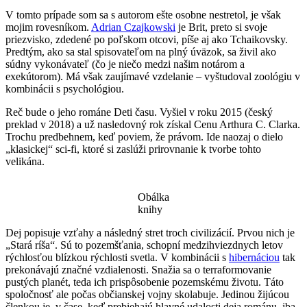
V tomto prípade som sa s autorom ešte osobne nestretol, je však
mojim rovesníkom.
Adrian Czajkowski
je Brit, preto si svoje
priezvisko, zdedené po poľskom otcovi, píše aj ako Tchaikovsky.
Predtým, ako sa stal spisovateľom na plný úväzok, sa živil ako
súdny vykonávateľ (čo je niečo medzi našim notárom a
exekútorom). Má však zaujímavé vzdelanie – vyštudoval zoológiu v
kombinácii s psychológiou.
Reč bude o jeho románe Deti času. Vyšiel v roku 2015 (český
preklad v 2018) a už nasledovný rok získal Cenu Arthura C. Clarka.
Trochu predbehnem, keď poviem, že právom. Ide naozaj o dielo
„klasickej“ sci-fi, ktoré si zaslúži prirovnanie k tvorbe tohto
velikána.
Obálka
knihy
Dej popisuje vzťahy a následný stret troch civilizácií. Prvou nich je
„Stará ríša“. Sú to pozemšťania, schopní medzihviezdnych letov
rýchlosťou blízkou rýchlosti svetla. V kombinácii s
hibernáciou
tak
prekonávajú značné vzdialenosti. Snažia sa o terraformovanie
pustých planét, teda ich prispôsobenie pozemskému životu. Táto
spoločnosť ale počas občianskej vojny skolabuje. Jedinou žijúcou
členkou je, v čase, keď prebiehajú hlavné udalosti deja románu, iba