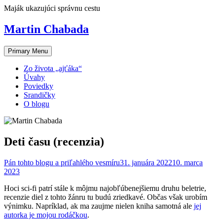
Skip
Maják ukazujúci správnu cestu
to
content
Martin Chabada
Primary Menu
Zo života „ajťáka“
Úvahy
Poviedky
Srandičky
O blogu
Deti času (recenzia)
Pán tohto blogu a priľahlého vesmíru
31. januára 2022
10. marca
2023
Hoci sci-fi patrí stále k môjmu najobľúbenejšiemu druhu beletrie,
recenzie diel z tohto žánru tu budú zriedkavé. Občas však urobím
výnimku. Napríklad, ak ma zaujme nielen kniha samotná ale
jej
autorka je mojou rodáčkou
.