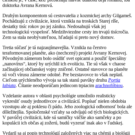
doktorka Avrana Kernová.
Druhým komponentom sú cestovatelia z kozmickej archy Gilgameš.
Pochádzajú z civilizácie, ktorá vznikla na troskách Starej ríše,
desiatky tisíc rokov po jej zániku. Nedosahujú však jej
technologickú vyspelosť. Medzihviezdne cesty im trvajú tisícročia.
Zem sa stala neobývateľnou, hľadajú si preto nový domov.
Tretia súčasť je tá najzaujímavejšia. Vznikla na čerstvo
teraformovanej planéte, ako (nechcený) projekt Avrany Kernovej.
Pôvodným zámerom bolo osídliť svet opicami a použiť špeciálny
„nanovírus“, ktorý by urýchlil ich evolúciu. Tie sú však v chaose
začínajúcej občianskej vojny zničené. Ostatné stavovce na planéte
sú voči vírusu zámerne odolné. Pre bezstavovce to však neplatí.
Cieľom urýchleného vývoja sa tak stanú pavúky druhu
Portia
labiata
. Čítanie neodporúčam jedincom trpiacim
arachnofóbiou
.
Vzdelanie autora v oblasti psychológie umožnilo realisticky
vykresliť osudy jednotlivcov a civilizácií. Popísať nielen obdobia
vzostupu ale aj poklesu či pádu. Jeho zoologická odbornosť bola ale
dôležitejšia. Spoločenské vzťahy sa odvíjajú od tých biologických.
V pavúčej civilizácii, kde sú samičky väčšie ako samčeky a po
kopulácii ich občas aj zožerú, budú vyzerať inak ako v ľudskej.
Vydaril sa aj popis technológií založených viac na chémii a biológii