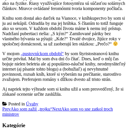
ako na fyzike. Riasy využívajúce fotosyntézu sú súčasťou solárnych
článkov. Mravce ovládané feromónmi tvoria komponenty počítača.
Knihu som dostal ako darček na Vianoce, v kníhkupectvo by som si
ju asi nekúpil. Odradila by ma jej hrúbka. S čítaním to totiž funguje
ako so sexom. V každom období života máme k nemu iný prístup.
Nadržaní pubertiaci riešia: „S kým?“ Zamilované páriky bez
vlastného bývania sa pýtajú: „Kde?“ Trvalé dvojice, žijúce roky v
spoločnej domácnosti, sa už zaoberajú len otázkou: „Prečo?“
V mojom
„pustovníckom období“
by som štyristostranovú knihu
určite privítal. Mal by som dva dni čo čítať. Dnes, keď o môj čas
bojuje nielen beletria ale aj populárno-náučné knihy, neodmysliteľný
internet (aj písanie tohto blogu) a (bohužiaľ) aj nevyhnutné
povinnosti, rozsah kníh, ktoré si vyberám na prečítanie, starostlivo
zvažujem. Preferujem romány s dĺžkou dvesto až tristo strán.
Aj napriek tejto výhrade som si knihu užil a som presvedčený, že si
získané ocenenie určite zaslúžila.
Posted in
Úvahy
Post
Prev
Ako som zažil „trojku“
Next
Ako som vo sne zatkol troch
ministrov
navigation
Kategórie