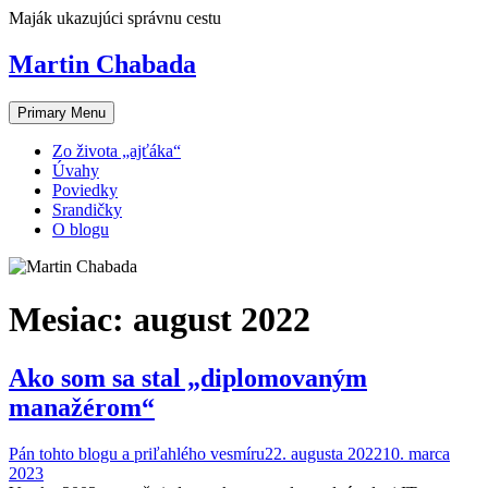
Skip
Maják ukazujúci správnu cestu
to
content
Martin Chabada
Primary Menu
Zo života „ajťáka“
Úvahy
Poviedky
Srandičky
O blogu
Mesiac:
august 2022
Ako som sa stal „diplomovaným
manažérom“
Pán tohto blogu a priľahlého vesmíru
22. augusta 2022
10. marca
2023