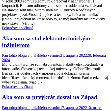
V roku 2003 som už siedmy rok pracoval v nadnárodnej IT
korporácii. Bol som odborný zamestnanec oddelenia vzdelávania.
Na starosti som mal, okrem školenia IT kurzov a občasných IT
projektov, aj záležitosti týkajúce sa techniky. Práca ma bavila,
jedinou chybičkou na kráse bolo to, že môj kariérny rast prakticky
neexistoval. (viac…)
Pokračovať v čítaní
Ako som sa stal elektrotechnickým
inžinierom
Pán tohto blogu a priľahlého vesmíru
21. augusta 2022
28. februára
2024
Môj diplom tvrdí, že som absolventom Fakulty elektrotechniky a
informatiky Slovenskej technickej univerzity. Odbor Elektronika.
Len pri pár udalostiach v mojom živote dokážem presne
identifikovať kritický moment, keď došlo k zlomu. Patrí medzi ne aj
výber vzdelania. (viac…)
Pokračovať v čítaní
Ako som sa prvýkrát dostal na Západ
Pán tohto blogu a priľahlého vesmíru
17. augusta 2022
10. marca