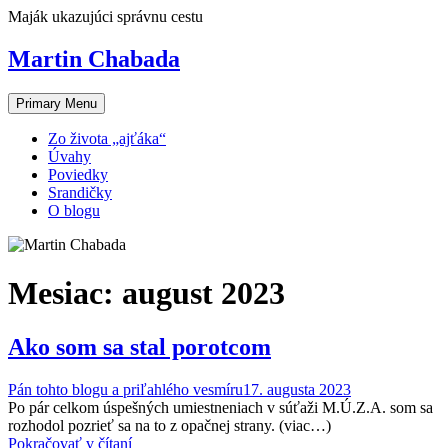
Skip
Maják ukazujúci správnu cestu
to
content
Martin Chabada
Primary Menu
Zo života „ajťáka“
Úvahy
Poviedky
Srandičky
O blogu
Mesiac:
august 2023
Ako som sa stal porotcom
Pán tohto blogu a priľahlého vesmíru
17. augusta 2023
Po pár celkom úspešných umiestneniach v súťaži M.Ú.Z.A. som sa
rozhodol pozrieť sa na to z opačnej strany. (viac…)
Pokračovať v čítaní