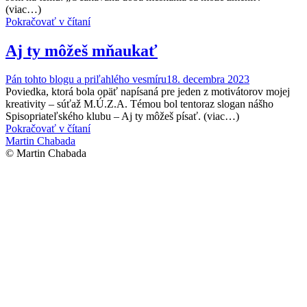
(viac…)
Pokračovať v čítaní
Aj ty môžeš mňaukať
Pán tohto blogu a priľahlého vesmíru
18. decembra 2023
Poviedka, ktorá bola opäť napísaná pre jeden z motivátorov mojej
kreativity – súťaž M.Ú.Z.A. Témou bol tentoraz slogan nášho
Spisopriateľského klubu – Aj ty môžeš písať. (viac…)
Pokračovať v čítaní
Martin Chabada
© Martin Chabada