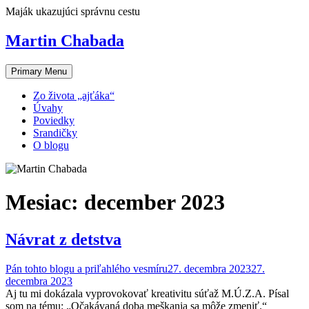
Skip
Maják ukazujúci správnu cestu
to
content
Martin Chabada
Primary Menu
Zo života „ajťáka“
Úvahy
Poviedky
Srandičky
O blogu
Mesiac:
december 2023
Návrat z detstva
Pán tohto blogu a priľahlého vesmíru
27. decembra 2023
27.
decembra 2023
Aj tu mi dokázala vyprovokovať kreativitu súťaž M.Ú.Z.A. Písal
som na tému: „Očakávaná doba meškania sa môže zmeniť.“