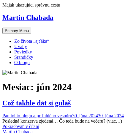
Skip
Maják ukazujúci správnu cestu
to
content
Martin Chabada
Primary Menu
Zo života „ajťáka“
Úvahy
Poviedky
Srandičky
O blogu
Mesiac:
jún 2024
Což takhle dát si guláš
Pán tohto blogu a priľahlého vesmíru
30. júna 2024
30. júna 2024
Posledná konzerva zjedená… Čo teda bude na večeru? (viac…)
Pokračovať v čítaní
Martin Chabada