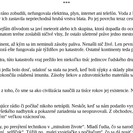
***
 ráno zobudili, nefungovala elektrina, plyn, internet ani telefón. Vod
y ich zastavila nepriechodná hrubá vrstva blata. Po jej povrchu teraz ce
eľnejším dôvodom sa javí meteorit alebo ich skupina, ktorá dopadla do 
tom teréne zoslabili ničivé vlny, že ostalo ušetrené práve jedno mesto
ontinent, až kým sa im neminuli zásoby paliva. Nenašli nič živé. Len pev
 ktorá ešte fungovala pár týždňov po katastrofe. Ostatné kontinenty te
túto katastrofu vraj prežilo len niekoľko tisíc jedincov ľudského dru
i jedla bolo dosť, udalosť sa stala na jeseň, keď boli sýpky a sklady pl
ončila oslabená imunita. Zásoby liekov a zdravotníckeho materiálu sa 
z toho, čo sme sa ako civilizácia naučili za tisíce rokov jej existencie.
ce rádio či počítač nikoho netrápili. Neskôr, keď sa nám podarilo vyrobi
 všetkého nadbytok a pokazené zariadenia sa neopravovali. Z obchodov
 tým“ veľkou vzácnosťou.
rody, po presýtení technikou v „minulom živote“. Mladí ľudia, čo sa narod
 „selfíčok“. Túžili po „malej vysielačke s počítačom“, čo sa dá nosiť 