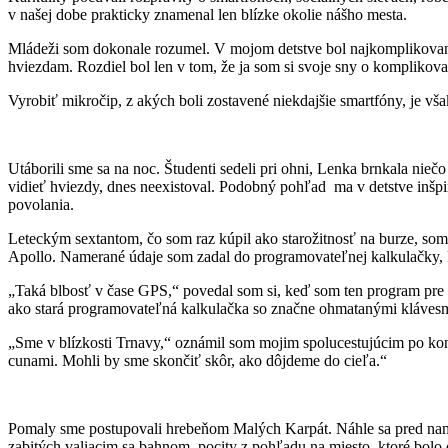
v našej dobe prakticky znamenal len blízke okolie nášho mesta.
Mládeži som dokonale rozumel. V mojom detstve bol najkomplikovanej
hviezdam. Rozdiel bol len v tom, že ja som si svoje sny o komplikovan
Vyrobiť mikročip, z akých boli zostavené niekdajšie smartfóny, je v
Utáborili sme sa na noc. Študenti sedeli pri ohni, Lenka brnkala nie
vidieť hviezdy, dnes neexistoval. Podobný pohľad ma v detstve inšp
povolania.
Leteckým sextantom, čo som raz kúpil ako starožitnosť na burze, som
Apollo. Namerané údaje som zadal do programovateľnej kalkulačky, k
„Taká blbosť v čase GPS,“ povedal som si, keď som ten program pre k
ako stará programovateľná kalkulačka so značne ohmatanými klávesm
„Sme v blízkosti Trnavy,“ oznámil som mojim spolucestujúcim po konz
cunami. Mohli by sme skončiť skôr, ako dôjdeme do cieľa.“
Pomaly sme postupovali hrebeňom Malých Karpát. Náhle sa pred nami o
zabitých valiacim sa bahnom, pocity z pohľadu na miesto, ktoré bolo 