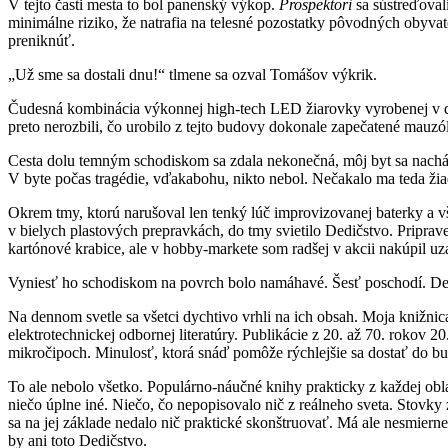
V tejto časti mesta to bol panenský výkop.
Prospektori
sa sústreďoval
minimálne riziko, že natrafia na telesné pozostatky pôvodných obyvat
preniknúť.
„Už sme sa dostali dnu!“ tlmene sa ozval Tomášov výkrik.
Čudesná kombinácia výkonnej high-tech LED žiarovky vyrobenej v dávn
preto nerozbili, čo urobilo z tejto budovy dokonale zapečatené mauzó
Cesta dolu temným schodiskom sa zdala nekonečná, môj byt sa nachá
V byte počas tragédie, vďakabohu, nikto nebol. Nečakalo ma teda ž
Okrem tmy, ktorú narušoval len tenký lúč improvizovanej baterky a v
v bielych plastových prepravkách, do tmy svietilo Dedičstvo. Pripr
kartónové krabice, ale v hobby-markete som radšej v akcii nakúpil uz
Vyniesť ho schodiskom na povrch bolo namáhavé. Šesť poschodí. Des
Na dennom svetle sa všetci dychtivo vrhli na ich obsah. Moja knižni
elektrotechnickej odbornej literatúry. Publikácie z 20. až 70. rokov 
mikročipoch. Minulosť, ktorá snáď pomôže rýchlejšie sa dostať do bu
To ale nebolo všetko. Populárno-náučné knihy prakticky z každej obl
niečo úplne iné. Niečo, čo nepopisovalo nič z reálneho sveta. Stovky
sa na jej základe nedalo nič praktické skonštruovať. Má ale nesmiern
by ani toto Dedičstvo.