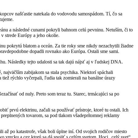
a z kopcov našťastie natekala do vodovodu samospádom. Tí, čo sa
stujeme.
oceánu a následné cunami pokryli bahnom celú pevninu. Netuším, či to
 v strede Európy a jeho okolie.
ninu pokrytú blatom a oceán. Za tie roky sme nikdy nezachytili žiadne
da pravdepodobne dopadli rovnako ako Európa. Ostali sme sami.
hu. Následky tejto udalosti sa tak dajú nájsť aj v ľudskej DNA.
né, najväčším zabijakom sa stala psychika. Niektorí spáchali
tiež rýchlo vyčerpali, ľudia tak zomierali na banálne úrazy
 Nezačínať od nuly. Preto som teraz tu. Starec, trmácajúci sa po
ť prvú elektrinu, začali sa používať prístroje, ktoré tu ostali. Ich
, preplnených tovarom, sa pod tlakom všadeprítomnej reklamy
ili až po katastrofe, však boli úplne iní. Od svojich rodičov miesto
vo vrecku a cez ktorú sa dá spojiť s celým svetom. Hoci „celý svet“