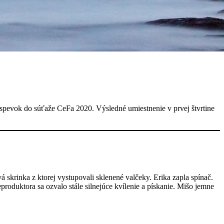
o príspevok do súťaže CeFa 2020. Výsledné umiestnenie v prvej štvrtine
 skrinka z ktorej vystupovali sklenené valčeky. Erika zapla spínač.
roduktora sa ozvalo stále silnejúce kvílenie a pískanie. Mišo jemne