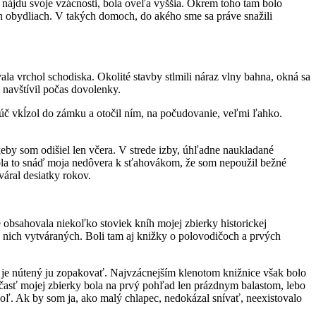
 nájdu svoje vzácnosti, bola oveľa vyššia. Okrem toho tam bolo
ich obydliach. V takých domoch, do akého sme sa práve snažili
a vrchol schodiska. Okolité stavby stlmili náraz vlny bahna, okná sa
 navštívil počas dovolenky.
č vkĺzol do zámku a otočil ním, na počudovanie, veľmi ľahko.
eby som odišiel len včera. V strede izby, úhľadne naukladané
Bola to snáď moja nedôvera k sťahovákom, že som nepoužil bežné
váral desiatky rokov.
 obsahovala niekoľko stoviek kníh mojej zbierky historickej
v z nich vytváraných. Boli tam aj knižky o polovodičoch a prvých
, je nútený ju zopakovať. Najvzácnejším klenotom knižnice však bolo
o časť mojej zbierky bola na prvý pohľad len prázdnym balastom, lebo
soľ. Ak by som ja, ako malý chlapec, nedokázal snívať, neexistovalo