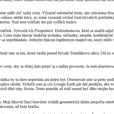
y, sme našli cieľ našej cesty. Výrazné orientačné body, ako zrúcanina H
šiace steblá trávy, zo zeme vyrastali vrchné časti bývalých petržals
 terénu. Nad zem vytŕčalo len pár vyšších budov.
stičiek. Vytvorili ich
Prospektori.
Dobrodruhovia, ktorí sa snažili nájsť
Cenu mala hlavne funkčná technika, súčiastky, náradie, konštrukčné m
ov sa neprihliadalo. Jediným žijúcim legitímnym majiteľom, ktorý môže 
brali sme sa tou, ktorá viedla ponad bývalú Tomášikovu ulicu. Od zo ze
 cesty, aby sa ďalej dalo prejsť aj s našim povozom. Ja som absentov
itka by tu dnes nepredala ani jeden byt. Orientovali sme sa preto pod
júcu okolie. Vytlačil som ju cez Google Earth pár dní predtým, ako toto
trávil dlhé roky života. Tento panelák už totiž nemal byť dlho mojím 
Moji šikovní žiaci bravúrne zvládli geometrickú úlohu prepočtu mierky 
kovania, už bola hračka.