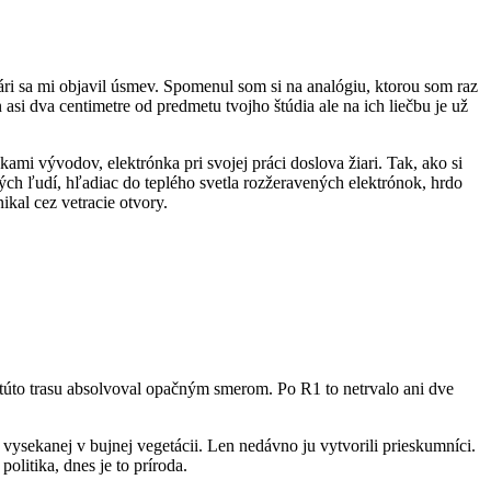
vári sa mi objavil úsmev. Spomenul som si na analógiu, ktorou som raz
i dva centimetre od predmetu tvojho štúdia ale na ich liečbu je už
mi vývodov, elektrónka pri svojej práci doslova žiari. Tak, ako si
ných ľudí, hľadiac do teplého svetla rozžeravených elektrónok, hrdo
ikal cez vetracie otvory.
 túto trasu absolvoval opačným smerom. Po R1 to netrvalo ani dve
vysekanej v bujnej vegetácii. Len nedávno ju vytvorili prieskumníci.
litika, dnes je to príroda.