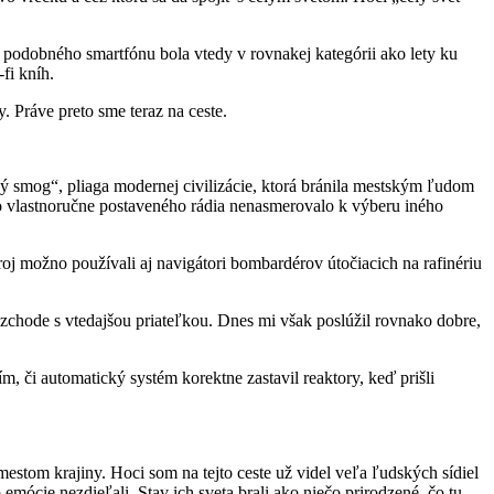
 podobného smartfónu bola vtedy v rovnakej kategórii ako lety ku
fi kníh.
 Práve preto sme teraz na ceste.
lný smog“, pliaga modernej civilizácie, ktorá bránila mestským ľudom
o vlastnoručne postaveného rádia nenasmerovalo k výberu iného
j možno používali aj navigátori bombardérov útočiacich na rafinériu
zchode s vtedajšou priateľkou. Dnes mi však poslúžil rovnako dobre,
 či automatický systém korektne zastavil reaktory, keď prišli
stom krajiny. Hoci som na tejto ceste už videl veľa ľudských sídiel
mócie nezdieľali. Stav ich sveta brali ako niečo prirodzené, čo tu