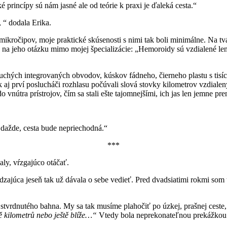
 princípy sú nám jasné ale od teórie k praxi je ďaleká cesta.“
, “ dodala Erika.
 mikročipov, moje praktické skúsenosti s nimi tak boli minimálne. Na t
a jeho otázku mimo mojej špecializácie: „Hemoroidy sú vzdialené len as
chých integrovaných obvodov, kúskov fádneho, čierneho plastu s tisícka
k aj prví poslucháči rozhlasu počúvali slová stovky kilometrov vzdiale
vnútra prístrojov, čím sa stali ešte tajomnejšími, ich jas len jemne pren
 dažde, cesta bude nepriechodná.“
***
aly, vŕzgajúco otáčať.
ádzajúca jeseň tak už dávala o sebe vedieť. Pred dvadsiatimi rokmi som
tvrdnutého bahna. My sa tak musíme plahočiť po úzkej, prašnej ceste, 
ě kilometrů nebo ještě blíže…“
Vtedy bola neprekonateľnou prekážkou po