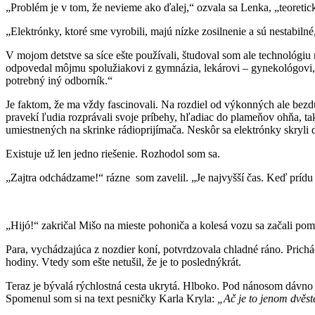
„Problém je v tom, že nevieme ako ďalej,“ ozvala sa Lenka, „teoretické
„Elektrónky, ktoré sme vyrobili, majú nízke zosilnenie a sú nestabilné
V mojom detstve sa síce ešte používali, študoval som ale technológiu
odpovedal môjmu spolužiakovi z gymnázia, lekárovi – gynekológovi, n
potrebný iný odborník.“
Je faktom, že ma vždy fascinovali. Na rozdiel od výkonných ale bezdu
pravekí ľudia rozprávali svoje príbehy, hľadiac do plameňov ohňa, ta
umiestnených na skrinke rádioprijímača. Neskôr sa elektrónky skryli do 
Existuje už len jedno riešenie. Rozhodol som sa.
„Zajtra odchádzame!“ rázne som zavelil. „Je najvyšší čas. Keď prídu
„Hijó!“ zakričal Mišo na mieste pohoniča a kolesá vozu sa začali pom
Para, vychádzajúca z nozdier koní, potvrdzovala chladné ráno. Prich
hodiny. Vtedy som ešte netušil, že je to poslednýkrát.
Teraz je bývalá rýchlostná cesta ukrytá. Hlboko. Pod nánosom dávno s
Spomenul som si na text pesničky Karla Kryla:
„Ač je to jenom dvěst