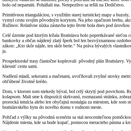
bolo od nepamäti. Poháňali ma. Netrpezlivo sa tešili na Dedičstvo.
Primitívnou trianguláciou, s využitím starej turistickej mapy a buzol
vymyl cestu svojím pôvodným korytom. Na jeho opačnom brehu, ako ra
Ružinov. Relatívne nízka zástavba tejto štvrte bola dnes pod úrovňou
Celé územie pod ktorým ležala Bratislava bolo popretkávané sieťou ce
bankovky a občas nájdený zlatý šperk bol len bezvýznamnou ozdobou. 
zákon: „Kto skôr nájde, ten skôr berie.“ Na práva bývalých vlastník
ja.
Prospektorské trasy čiastočne kopírovali pôvodný plán Bratislavy. Vy
kliesniť cestu sami.
Nadšení mladí, sekerami a mačetami, uvoľňovali zvyšné stovky metrov
obľúbené životné krédo.
Dom, v ktorom som niekedy býval, bol celý skrytý pod povrchom. Real
kolapsom. Mali sme k dispozícii skrkvanú, rozmazanú stránku, zobrazu
prorocká intuícia alebo len obyčajná nostalgia za miestom, kde som s
bratislavského bytu do nového domu v rodnom meste.
Pohľad z výšky na pôvodnú scenériu sa stal neoceniteľnou pomôckou. 
Nájdenie miesta, kde sa bude kopať, pomocou meracieho pásma a kro