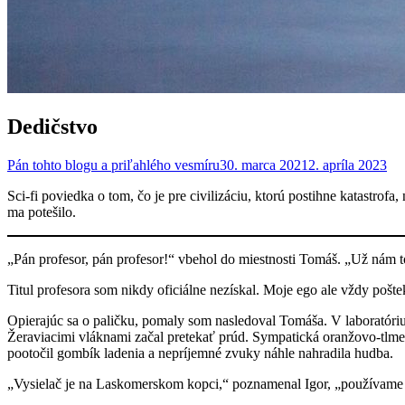
Dedičstvo
Pán tohto blogu a priľahlého vesmíru
30. marca 2021
2. apríla 2023
Sci-fi poviedka o tom, čo je pre civilizáciu, ktorú postihne katastrof
ma potešilo.
„Pán profesor, pán profesor!“ vbehol do miestnosti Tomáš. „Už nám t
Titul profesora som nikdy oficiálne nezískal. Moje ego ale vždy poštek
Opierajúc sa o paličku, pomaly som nasledoval Tomáša. V laboratóriu 
Žeraviacimi vláknami začal pretekať prúd. Sympatická oranžovo-tlmená
pootočil gombík ladenia a nepríjemné zvuky náhle nahradila hudba.
„Vysielač je na Laskomerskom kopci,“ poznamenal Igor, „používame