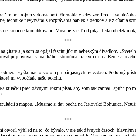
ším prístrojom v domácnosti čiernobiely televízor. Predstava niečoho
ej technike nevytváral z rozprávania babiek a dedkov ale z čítania scif-
šak neskutočne komplikované. Musíme začať od piky. Teda od elektrónky.
***
čo na gitare a ja som sa opájal fascinujúcim nebeským divadlom. „Svete
iroval pripravovať sa na dráhu astronóma, až kým ma nadšenie z prvéh
 odmeral výšku nad obzorom pri pár jasných hviezdach. Podobný prístro
torá mi vypočítala našu polohu.
alkulačku pred dávnymi rokmi písal, aby som tak zahnal „splín“ po ro
i.
ultácii s mapou. „Musíme si dať bacha na Jaslovské Bohunice. Netuším,
***
tvoril výhľad na to, čo bývalo, v nie tak dávnych časoch, hlavným me
desiatky rokov mojím domovom, ma premohli. Moji spoločníci ale tieto e