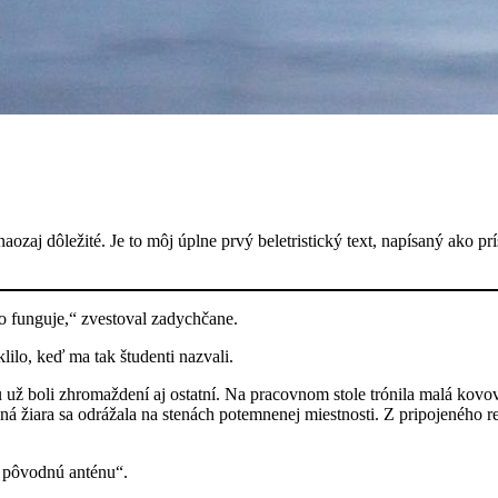
a, naozaj dôležité. Je to môj úplne prvý beletristický text, napísaný ak
o funguje,“ zvestoval zadychčane.
lilo, keď ma tak študenti nazvali.
už boli zhromaždení aj ostatní. Na pracovnom stole trónila malá kovová
 žiara sa odrážala na stenách potemnenej miestnosti. Z pripojeného rep
 pôvodnú anténu“.