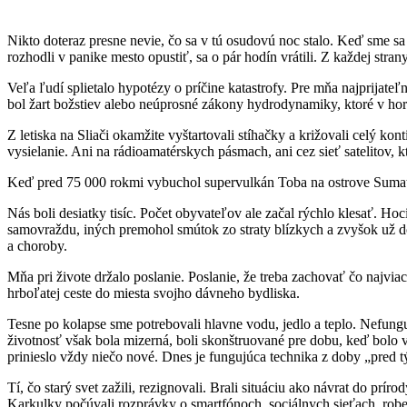
Nikto doteraz presne nevie, čo sa v tú osudovú noc stalo. Keď sme sa
rozhodli v panike mesto opustiť, sa o pár hodín vrátili. Z každej stran
Veľa ľudí splietalo hypotézy o príčine katastrofy. Pre mňa najprijat
bol žart božstiev alebo neúprosné zákony hydrodynamiky, ktoré v horna
Z letiska na Sliači okamžite vyštartovali stíhačky a križovali celý k
vysielanie. Ani na rádioamatérskych pásmach, ani cez sieť satelitov,
Keď pred 75 000 rokmi vybuchol supervulkán Toba na ostrove Sumatra, 
Nás boli desiatky tisíc. Počet obyvateľov ale začal rýchlo klesať. Hoc
samovraždu, iných premohol smútok zo straty blízkych a zvyšok už dok
a choroby.
Mňa pri živote držalo poslanie. Poslanie, že treba zachovať čo najviac 
hrboľatej ceste do miesta svojho dávneho bydliska.
Tesne po kolapse sme potrebovali hlavne vodu, jedlo a teplo. Nefungujú
životnosť však bola mizerná, boli skonštruované pre dobu, keď bolo
prinieslo vždy niečo nové. Dnes je fungujúca technika z doby „pred
Tí, čo starý svet zažili, rezignovali. Brali situáciu ako návrat do prí
Karkulky počúvali rozprávky o smartfónoch, sociálnych sieťach, robení