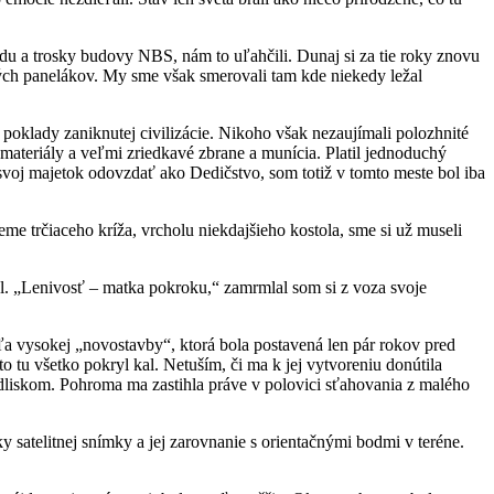
radu a trosky budovy NBS, nám to uľahčili. Dunaj si za tie roky znovu
kých panelákov. My sme však smerovali tam kde niekedy ležal
 poklady zaniknutej civilizácie. Nikoho však nezaujímali polozhnité
ateriály a veľmi zriedkavé zbrane a munícia. Platil jednoduchý
svoj majetok odovzdať ako Dedičstvo, som totiž v tomto meste bol iba
me trčiaceho kríža, vrcholu niekdajšieho kostola, sme si už museli
al. „Lenivosť – matka pokroku,“ zamrmlal som si z voza svoje
ľa vysokej „novostavby“, ktorá bola postavená len pár rokov pred
 tu všetko pokryl kal. Netuším, či ma k jej vytvoreniu donútila
bydliskom. Pohroma ma zastihla práve v polovici sťahovania z malého
satelitnej snímky a jej zarovnanie s orientačnými bodmi v teréne.