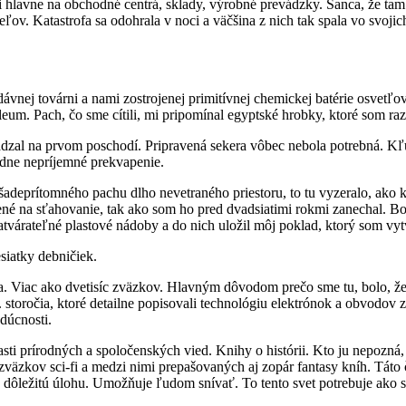
i hlavne na obchodné centrá, sklady, výrobné prevádzky. Šanca, že tam
eľov. Katastrofa sa odohrala v noci a väčšina z nich tak spala vo svoj
ej továrni a nami zostrojenej primitívnej chemickej batérie osvetľoval
leum. Pach, čo sme cítili, mi pripomínal egyptské hrobky, ktoré som raz
dzal na prvom poschodí. Pripravená sekera vôbec nebola potrebná. Kľú
iadne nepríjemné prekvapenie.
šadeprítomného pachu dlho nevetraného priestoru, to tu vyzeralo, ako k
avené na sťahovanie, tak ako som ho pred dvadsiatimi rokmi zanechal. 
atvárateľné plastové nádoby a do nich uložil môj poklad, ktorý som vyt
iatky debničiek.
ca. Viac ako dvetisíc zväzkov. Hlavným dôvodom prečo sme tu, bolo, že
20. storočia, ktoré detailne popisovali technológiu elektrónok a obvodo
dúcnosti.
asti prírodných a spoločenských vied. Knihy o histórii. Kto ju nepozná
 zväzkov sci-fi a medzi nimi prepašovaných aj zopár fantasy kníh. Tát
e dôležitú úlohu. Umožňuje ľudom snívať. To tento svet potrebuje ako 