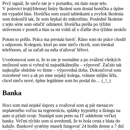
Prvý signál, že niečo nie je v poriadku, mi dalo moje telo.
V polovici trojtýždennej šnúry školení som dostal horúčku a úplne
mi vypadol hlas. Horúčku som zrazil tabletkami a zvyšok školenia
som dokončil tak, že som šepkal do mikrofónu. Posledné školenie
z tejto série som odučiť odmietol. Horúčka prešla po týždni
strávenom v posteli a hlas sa mi vrátil až o ďalšie dva týždne neskôr.
Potom to prišlo. Práca ma prestala baviť. Ráno som do práce chodil
s odporom. Kolegom, ktorí po mne niečo chceli, som trieskal
telefónom, až sa začali na mňa sťažovať šéfovi.
Uvedomoval som si, že to nie je normálne a po zvážení všetkých
možností som si vybral tú najradikálnejšiu – výpoveď. Začalo tak
najkrajšie obdobie vo firme – výpovedná doba. Dokončoval som
rozrobené veci a ak po mne nejaký kolega, vrátane môjho šéfa,
chcel niečo nové, úplne legitímne som ho poslal do… (_!_)
Banka
Hoci som mal nejaké úspory a zvažoval som aj pár mesiacov
neplateného voľna na regeneráciu, splátky hypotéky a lízingu na
auto si pýtali svoje. Nastúpil som preto na IT oddelenie veľkej
banky. Veľmi rýchlo som si uvedomil, že to bola cesta z blata do
kaluže. Bankové systémy museli fungovať 24 hodín denne a 7 dní