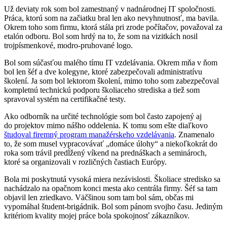
Už deviaty rok som bol zamestnaný v nadnárodnej IT spoločnosti.
Práca, ktorú som na začiatku bral len ako nevyhnutnosť, ma bavila.
Okrem toho som firmu, ktorá stála pri zrode počítačov, považoval za
etalón odboru. Bol som hrdý na to, že som na vizitkách nosil
trojpísmenkové, modro-pruhované logo.
Bol som súčasťou malého tímu IT vzdelávania. Okrem mňa v ňom
bol len šéf a dve kolegyne, ktoré zabezpečovali administratívu
školení. Ja som bol lektorom školení, mimo toho som zabezpečoval
kompletnú technickú podporu školiaceho strediska a tiež som
spravoval systém na certifikačné testy.
Ako odborník na určité technológie som bol často zapojený aj
do projektov mimo nášho oddelenia. K tomu som ešte diaľkovo
študoval firemný program manažérskeho vzdelávania
. Znamenalo
to, že som musel vypracovávať „domáce úlohy“ a niekoľkokrát do
roka som trávil predĺžený víkend na prednáškach a seminároch,
ktoré sa organizovali v rozličných častiach Európy.
Bola mi poskytnutá vysoká miera nezávislosti. Školiace stredisko sa
nachádzalo na opačnom konci mesta ako centrála firmy. Šéf sa tam
objavil len zriedkavo. Väčšinou som tam bol sám, občas mi
vypomáhal študent-brigádnik. Bol som pánom svojho času. Jediným
kritériom kvality mojej práce bola spokojnosť zákazníkov.