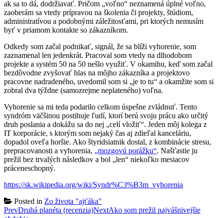
ak sa to dá, dodržiavať. Pričom „voľno“ neznamená úplné voľno,
zaoberám sa vtedy prípravou na školenia či projekty, štúdiom,
administratívou a podobnými záležitosťami, pri ktorých nemusím
byť v priamom kontakte so zákazníkom.
Odkedy som začal podnikať, signál, že sa blíži vyhorenie, som
zaznamenal len jedenkrát. Pracoval som vtedy na dlhodobom
projekte a systém 50 na 50 nešlo využiť. V okamihu, keď som začal
bezdôvodne zvyšovať hlas na môjho zákazníka a projektovo
pracovne nadradeného, uvedomil som si „je to tu“ a okamžite som si
zobral dva týždne (samozrejme neplateného) voľna.
Vyhorenie sa mi teda podarilo celkom úspešne zvládnuť. Tento
syndróm väčšinou postihuje ľudí, ktorí berú svoju prácu ako určitý
druh poslania a dokážu sa do nej „celí vložiť“. Jeden môj kolega z
IT korporácie, s ktorým som nejaký čas aj zdieľal kanceláriu,
dopadol oveľa horšie. Ako štyridsiatnik dostal, z kombinácie stresu,
prepracovanosti a vyhorenia,
„mozgovú porážku“
. Našťastie ju
prežil bez trvalých následkov a bol „len“ niekoľko mesiacov
práceneschopný.
https://sk.wikipedia.org/wiki/Syndr%C3%B3m_vyhorenia
Posted in
Zo života "ajťáka"
Post
Prev
Druhá planéta (recenzia)
Next
Ako som prežil najvášnivejšie