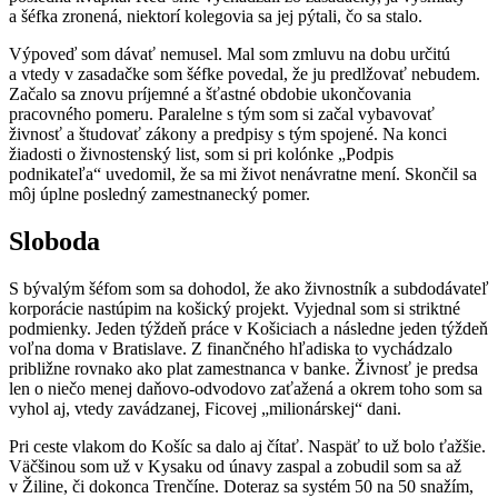
a šéfka zronená, niektorí kolegovia sa jej pýtali, čo sa stalo.
Výpoveď som dávať nemusel. Mal som zmluvu na dobu určitú
a vtedy v zasadačke som šéfke povedal, že ju predlžovať nebudem.
Začalo sa znovu príjemné a šťastné obdobie ukončovania
pracovného pomeru. Paralelne s tým som si začal vybavovať
živnosť a študovať zákony a predpisy s tým spojené. Na konci
žiadosti o živnostenský list, som si pri kolónke „Podpis
podnikateľa“ uvedomil, že sa mi život nenávratne mení. Skončil sa
môj úplne posledný zamestnanecký pomer.
Sloboda
S bývalým šéfom som sa dohodol, že ako živnostník a subdodávateľ
korporácie nastúpim na košický projekt. Vyjednal som si striktné
podmienky. Jeden týždeň práce v Košiciach a následne jeden týždeň
voľna doma v Bratislave. Z finančného hľadiska to vychádzalo
približne rovnako ako plat zamestnanca v banke. Živnosť je predsa
len o niečo menej daňovo-odvodovo zaťažená a okrem toho som sa
vyhol aj, vtedy zavádzanej, Ficovej „milionárskej“ dani.
Pri ceste vlakom do Košíc sa dalo aj čítať. Naspäť to už bolo ťažšie.
Väčšinou som už v Kysaku od únavy zaspal a zobudil som sa až
v Žiline, či dokonca Trenčíne. Doteraz sa systém 50 na 50 snažím,