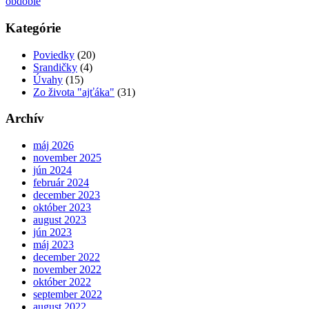
obdobie
navigation
Kategórie
Poviedky
(20)
Srandičky
(4)
Úvahy
(15)
Zo života "ajťáka"
(31)
Archív
máj 2026
november 2025
jún 2024
február 2024
december 2023
október 2023
august 2023
jún 2023
máj 2023
december 2022
november 2022
október 2022
september 2022
august 2022