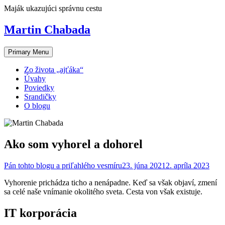
Skip
Maják ukazujúci správnu cestu
to
content
Martin Chabada
Primary Menu
Zo života „ajťáka“
Úvahy
Poviedky
Srandičky
O blogu
Ako som vyhorel a dohorel
Pán tohto blogu a priľahlého vesmíru
23. júna 2021
2. apríla 2023
Vyhorenie prichádza ticho a nenápadne. Keď sa však objaví, zmení
sa celé naše vnímanie okolitého sveta. Cesta von však existuje.
IT korporácia