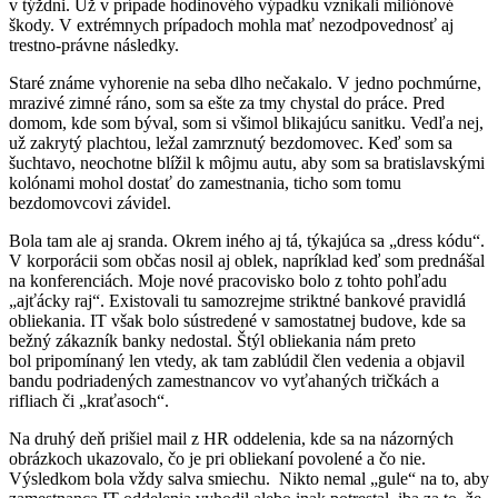
v týždni. Už v prípade hodinového výpadku vznikali miliónové
škody. V extrémnych prípadoch mohla mať nezodpovednosť aj
trestno-právne následky.
Staré známe vyhorenie na seba dlho nečakalo. V jedno pochmúrne,
mrazivé zimné ráno, som sa ešte za tmy chystal do práce. Pred
domom, kde som býval, som si všimol blikajúcu sanitku. Vedľa nej,
už zakrytý plachtou, ležal zamrznutý bezdomovec. Keď som sa
šuchtavo, neochotne blížil k môjmu autu, aby som sa bratislavskými
kolónami mohol dostať do zamestnania, ticho som tomu
bezdomovcovi závidel.
Bola tam ale aj sranda. Okrem iného aj tá, týkajúca sa „dress kódu“.
V korporácii som občas nosil aj oblek, napríklad keď som prednášal
na konferenciách. Moje nové pracovisko bolo z tohto pohľadu
„ajťácky raj“. Existovali tu samozrejme striktné bankové pravidlá
obliekania. IT však bolo sústredené v samostatnej budove, kde sa
bežný zákazník banky nedostal. Štýl obliekania nám preto
bol pripomínaný len vtedy, ak tam zablúdil člen vedenia a objavil
bandu podriadených zamestnancov vo vyťahaných tričkách a
rifliach či „kraťasoch“.
Na druhý deň prišiel mail z HR oddelenia, kde sa na názorných
obrázkoch ukazovalo, čo je pri obliekaní povolené a čo nie.
Výsledkom bola vždy salva smiechu. Nikto nemal „gule“ na to, aby