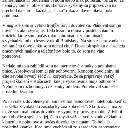
zamestnanca IT oddelenia vyhodil alebo inak potrestal, iba za to, že
nemá „vhodné“ oblečenie. Bankové systémy sa pripravovali na
prechod na euro a každá „ajťácka“ ruka, a hlavne hlava, bola
potrebná.
V auguste som si vybral trojtýždňovú dovolenku. Plánoval som ju
tráviť tak ako zvyčajne. Teda ležaním doma v posteli, čítaním
knižiek, ktoré som počas roku nahromadil, v kombinácii
s vychádzkami do lesov v okolí Bratislavy. Na stres z cestovania na
zahraničnú dovolenku som nemal chuť. Dostatok spánku a absencia
pracovných mailov a telefonátov bolo to, čo som najviac
potreboval.
Nedalo mi to a zablúdil som na internetové stránky s ponukami
práce. Absolvoval som aj pár pohovorov. Koncom dovolenky mi
ešte zavolal bývalý šéf z IT korporácie, že sa pripravuje veľký
projekt školení v Košiciach, kde je vyžadovaná moja odbornosť.
Nebol som rozhodnutý, či z banky odídem. Potreboval som ešte
poslednú kvapku.
Po návrate z dovolenky mi ani nestihol nabootovať notebook, keď si
ma šéfka zavolala do zasadačky „na koberček“. Skritizovala ma za
to, že som mal počas dovolenky vypnutý pracovný mobil. Zdvihol
som obočie a spýtal sa jej, či to myslí vážne, veď v zmluve žiadnu
klauzulu o pohotovosti počas dovolenky nemám. To bola tá
posledná kvapka. Keď sme vychádzali zo zasadačky, ja vysmiaty