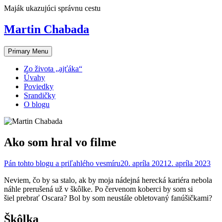
Skip
Maják ukazujúci správnu cestu
to
content
Martin Chabada
Primary Menu
Zo života „ajťáka“
Úvahy
Poviedky
Srandičky
O blogu
Ako som hral vo filme
Pán tohto blogu a priľahlého vesmíru
20. apríla 2021
2. apríla 2023
Neviem, čo by sa stalo, ak by moja nádejná herecká kariéra nebola
náhle prerušená už v škôlke. Po červenom koberci by som si
šiel prebrať Oscara? Bol by som neustále obletovaný fanúšičkami?
Škôlka