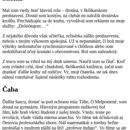
Mal som vtedy hrať hlavnú rolu – drotára, v škôlkarskom
predstavení. Dostal som kostým, na chrbát mi naložili drotársku
krošňu. Prechádzajúc sa do kruhu, vyvolával som reklamu na moje
služby: „Dróóótujem …“
Z nejakého dôvodu však učiteľka, režisérka nášho predstavenia,
nebola s mojim výkonom spokojná. Už si nepamätám, či boli moje
výkriky nedostatočne synchronizované s chôdzou alebo som
nedodržiaval očný kontakt s obecenstvom. Bol som nahradený.
Z trucu som sa vrhol na iný druh umenia. Naučil som sa čítať. Keď
som zvládol celú, dosť chudobnú, škôlkarskú knižnicu, začal som
drankať ďalšie knihy od rodičov. Vy, moji čitatelia, ste tak dnes
nútení vstrebávať šialené následky tohto rozhodnutia.
Čaba
Ďalšiu šancu, dostať sa pod ochranu múz Tálie, či Melpomené, som
dostal na gymnáziu. Hlavným programom stužkovej bol
film, kde hrali všetci študenti z našej triedy. Vtedy, tesne po
revolúcii, všade vládla mierna anarchia. Vo filme tak účinkovali aj
členovia profesorského zboru. Náš matematikár a triedny bežne
prednášal v modrom plášti na štýl „profesor Indigo“. Vo filme sa ale