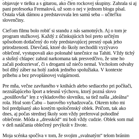
objavuje v tielku a s gitarou, ako člen rockovej skupiny. Zahrala si aj
pani profesorka Fremalová, už som o nej v jednom blogu písal.
Ostala však dámou a predstavovala len samú seba – učiteľku
slovenčiny.
Cieľom filmu bolo robiť si srandu z nás samotných. Aj o tom je
program stužkovej. Každý z účinkujúcich bol preto určitým
spôsobom dotlačený do roly predstavujúcej presný opak jeho
prirodzenosti. Dievčatá, ktoré do školy nechodili vyzývavo
oblečené, vystupovali ako polonahé tanečnice na Tahiti. Vždy tichý
a slušný chlapec zahral narkomana tak presvedčivo, že sme ho
začali podozrievať, či s drogami už niečo nemal. Vrcholom odvahy
bol dlhý záber na holý zadok jedného spolužiaka. V kontexte
príbehu a bez prvoplánovej vulgárnosti.
Pre mňa, večne zavŕtaného v knihách alebo sediaceho pri počítači,
neznášajúceho šport a telesnú výchovu, ktorý pozná slovo
„posilňovňa“ len z výkladového slovníku, sa tiež našla „ideálna“
rola. Hral som Čabu – barového vyhadzovača. Okrem toho mi
bol predpísaný ako kostým spoločenský oblek. Pričom, tak ako
dnes, aj počas strednej školy som vždy preferoval pohodlné
oblečenie. Móda a „dresskód“ mi boli vždy cudzie. Oblek som mal
v deň natáčania oblečený prvýkrát v živote.
Moja scénka spočíva v tom, že svojim „svalnatým“ telom bránim