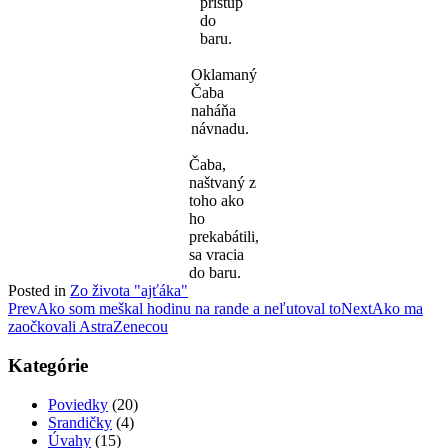
prístup
do
baru.
Oklamaný
Čaba
naháňa
návnadu.
Čaba,
naštvaný z
toho ako
ho
prekabátili,
sa vracia
do baru.
Posted in
Zo života "ajťáka"
Post
Prev
Ako som meškal hodinu na rande a neľutoval to
Next
Ako ma
zaočkovali AstraZenecou
navigation
Kategórie
Poviedky
(20)
Srandičky
(4)
Úvahy
(15)