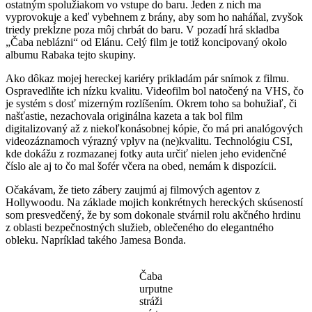
ostatným spolužiakom vo vstupe do baru. Jeden z nich ma
vyprovokuje a keď vybehnem z brány, aby som ho naháňal, zvyšok
triedy prekĺzne poza môj chrbát do baru. V pozadí hrá skladba
„Čaba neblázni“ od Elánu. Celý film je totiž koncipovaný okolo
albumu Rabaka tejto skupiny.
Ako dôkaz mojej hereckej kariéry prikladám pár snímok z filmu.
Ospravedlňte ich nízku kvalitu. Videofilm bol natočený na VHS, čo
je systém s dosť mizerným rozlíšením. Okrem toho sa bohužiaľ, či
našťastie, nezachovala originálna kazeta a tak bol film
digitalizovaný až z niekoľkonásobnej kópie, čo má pri analógových
videozáznamoch výrazný vplyv na (ne)kvalitu. Technológiu CSI,
kde dokážu z rozmazanej fotky auta určiť nielen jeho evidenčné
číslo ale aj to čo mal šofér včera na obed, nemám k dispozícii.
Očakávam, že tieto zábery zaujmú aj filmových agentov z
Hollywoodu. Na základe mojich konkrétnych hereckých skúseností
som presvedčený, že by som dokonale stvárnil rolu akčného hrdinu
z oblasti bezpečnostných služieb, oblečeného do elegantného
obleku. Napríklad takého Jamesa Bonda.
Čaba
urputne
stráži