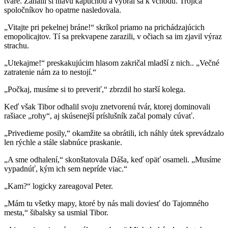
tváre. Zahalil si hlavu kapucňou a vybral sa k vchodu. Trojica
spoločníkov ho opatrne nasledovala.
„Vitajte pri pekelnej bráne!“ skríkol priamo na prichádzajúcich
emopolicajtov. Tí sa prekvapene zarazili, v očiach sa im zjavil výraz
strachu.
„Utekajme!“ preskakujúcim hlasom zakričal mladší z nich.. „Večné
zatratenie nám za to nestojí.“
„Počkaj, musíme si to preveriť,“ zbrzdil ho starší kolega.
Keď však Tibor odhalil svoju znetvorenú tvár, ktorej dominovali
rašiace „rohy“, aj skúsenejší príslušník začal pomaly cúvať.
„Privedieme posily,“ okamžite sa obrátili, ich náhly útek sprevádzalo
len rýchle a stále slabnúce praskanie.
„A sme odhalení,“ skonštatovala Dáša, keď opäť osameli. „Musíme
vypadnúť, kým ich sem nepríde viac.“
„Kam?“ logicky zareagoval Peter.
„Mám tu všetky mapy, ktoré by nás mali doviesť do Tajomného
mesta,“ šibalsky sa usmial Tibor.