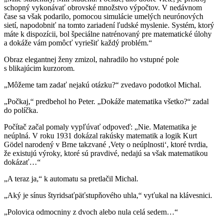
schopný vykonávať obrovské množstvo výpočtov. V nedávnom
čase sa však podarilo, pomocou simulácie umelých neurónových
sietí, napodobniť na tomto zariadení ľudské myslenie. Systém, ktorý
máte k dispozícii, bol špeciálne natrénovaný pre matematické úlohy
a dokáže vám pomôcť vyriešiť každý problém.“
Obraz elegantnej ženy zmizol, nahradilo ho vstupné pole
s blikajúcim kurzorom.
„Môžeme tam zadať nejakú otázku?“ zvedavo podotkol Michal.
„Počkaj,“ predbehol ho Peter. „Dokáže matematika všetko?“ zadal
do políčka.
Počítač začal pomaly vypľúvať odpoveď: „Nie. Matematika je
neúplná. V roku 1931 dokázal rakúsky matematik a logik Kurt
Gödel narodený v Brne takzvané ‚Vety o neúplnosti‘, ktoré tvrdia,
že existujú výroky, ktoré sú pravdivé, nedajú sa však matematikou
dokázať…“
„A teraz ja,“ k automatu sa pretlačil Michal.
„Aký je sínus štyridsaťpäťstupňového uhla,“ vyťukal na klávesnici.
„Polovica odmocniny z dvoch alebo nula celá sedem…“