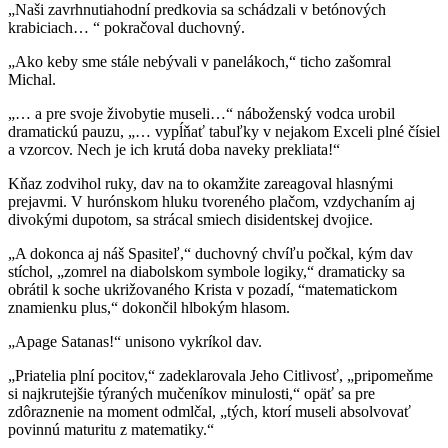
„Naši zavrhnutiahodní predkovia sa schádzali v betónových
krabiciach… “ pokračoval duchovný.
„Ako keby sme stále nebývali v panelákoch,“ ticho zašomral
Michal.
„… a pre svoje živobytie museli…“ náboženský vodca urobil
dramatickú pauzu, „… vypĺňať tabuľky v nejakom Exceli plné čísiel
a vzorcov. Nech je ich krutá doba naveky prekliata!“
Kňaz zodvihol ruky, dav na to okamžite zareagoval hlasnými
prejavmi. V hurónskom hluku tvoreného plačom, vzdychaním aj
divokými dupotom, sa strácal smiech disidentskej dvojice.
„A dokonca aj náš Spasiteľ,“ duchovný chvíľu počkal, kým dav
stíchol, „zomrel na diabolskom symbole logiky,“ dramaticky sa
obrátil k soche ukrižovaného Krista v pozadí, “matematickom
znamienku plus,“ dokončil hlbokým hlasom.
„Apage Satanas!“ unisono vykríkol dav.
„Priatelia plní pocitov,“ zadeklarovala Jeho Citlivosť, „pripomeňme
si najkrutejšie týraných mučeníkov minulosti,“ opäť sa pre
zdôraznenie na moment odmlčal, „tých, ktorí museli absolvovať
povinnú maturitu z matematiky.“