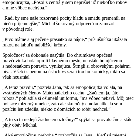
emopolicajtka, „Posol z centrály sem neprišiel už niekoľko rokov
a mne vôbec nechýba.“
„Radi by sme naše rozorvané pocity hladu a smädu premenili na
niečo príjemnejšie,“ Michal šokovaný odpoveďou zamrzol
v pôvodnej role.
„Pivo máme a aj pečené prasiatko sa nájde,“ príslušníčka ukázala
rukou na tabuľu najbližšej krčmy.
Spoločnosť sa dokonale nasýtila. Do chrumkava opečená
bravčovinka bola oproti hlavnému mestu, neustále bojujúcemu
s nedostatkom potravín, vynikajúca. Štrngli si obrovskými pohármi
piva. Všetci s penou na ústach vyzerali trochu komicky, nikto sa
však neusmial.
„A teraz pravdu,“ pozrela Jana, tak sa emopolicajtka volala, na
vystrašených členov Matematického cechu. „Začnem ja, táto
robota,“ pohladila si ošumelú uniformu, “ma vôbec nebaví. Môj otec
bol síce mizerný umelec, zato ale skutočný emofanatik. Ja som
pozíciu len zdedila, niekto z domácich to robiť nechcel.“
„A to sa tu nedejú žiadne emozločiny?“ spýtal sa provokačne a stále
plný obáv Michal.
„Aké emozločiny, preboha,“ rozhorčila sa Jana. „Keď sú miestni