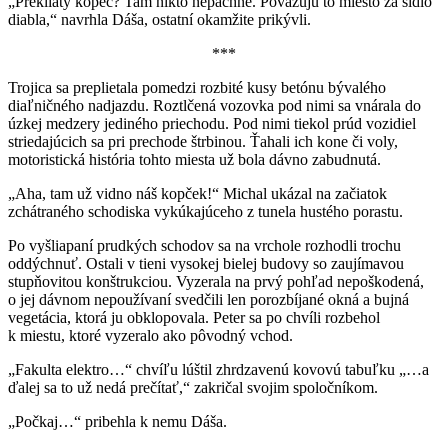
„Prekliaty kopec? Tam nikto nepáchne. Považujú to miesto za sídlo
diabla,“ navrhla Dáša, ostatní okamžite prikývli.
***
Trojica sa preplietala pomedzi rozbité kusy betónu bývalého
diaľničného nadjazdu. Roztlčená vozovka pod nimi sa vnárala do
úzkej medzery jediného priechodu. Pod nimi tiekol prúd vozidiel
striedajúcich sa pri prechode štrbinou. Ťahali ich kone či voly,
motoristická história tohto miesta už bola dávno zabudnutá.
„Aha, tam už vidno náš kopček!“ Michal ukázal na začiatok
zchátraného schodiska vykúkajúceho z tunela hustého porastu.
Po vyšliapaní prudkých schodov sa na vrchole rozhodli trochu
oddýchnuť. Ostali v tieni vysokej bielej budovy so zaujímavou
stupňovitou konštrukciou. Vyzerala na prvý pohľad nepoškodená,
o jej dávnom nepoužívaní svedčili len porozbíjané okná a bujná
vegetácia, ktorá ju obklopovala. Peter sa po chvíli rozbehol
k miestu, ktoré vyzeralo ako pôvodný vchod.
„Fakulta elektro…“ chvíľu lúštil zhrdzavenú kovovú tabuľku „…a
ďalej sa to už nedá prečítať,“ zakričal svojim spoločníkom.
„Počkaj…“ pribehla k nemu Dáša.