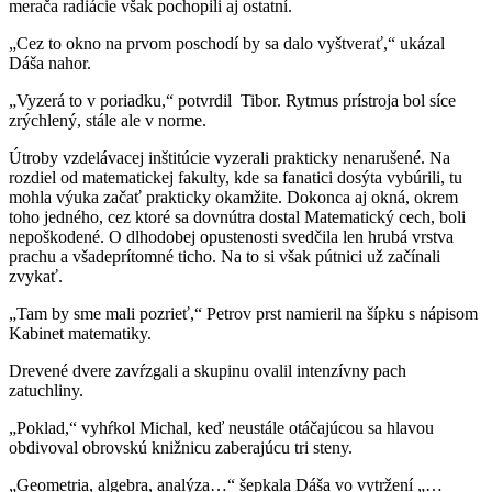
merača radiácie však pochopili aj ostatní.
„Cez to okno na prvom poschodí by sa dalo vyštverať,“ ukázal
Dáša nahor.
„Vyzerá to v poriadku,“ potvrdil Tibor. Rytmus prístroja bol síce
zrýchlený, stále ale v norme.
Útroby vzdelávacej inštitúcie vyzerali prakticky nenarušené. Na
rozdiel od matematickej fakulty, kde sa fanatici dosýta vybúrili, tu
mohla výuka začať prakticky okamžite. Dokonca aj okná, okrem
toho jedného, cez ktoré sa dovnútra dostal Matematický cech, boli
nepoškodené. O dlhodobej opustenosti svedčila len hrubá vrstva
prachu a všadeprítomné ticho. Na to si však pútnici už začínali
zvykať.
„Tam by sme mali pozrieť,“ Petrov prst namieril na šípku s nápisom
Kabinet matematiky.
Drevené dvere zavŕzgali a skupinu ovalil intenzívny pach
zatuchliny.
„Poklad,“ vyhŕkol Michal, keď neustále otáčajúcou sa hlavou
obdivoval obrovskú knižnicu zaberajúcu tri steny.
„Geometria, algebra, analýza…“ šepkala Dáša vo vytržení „…