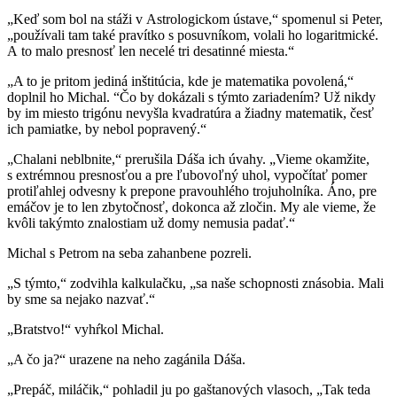
„Keď som bol na stáži v Astrologickom ústave,“ spomenul si Peter,
„používali tam také pravítko s posuvníkom, volali ho logaritmické.
A to malo presnosť len necelé tri desatinné miesta.“
„A to je pritom jediná inštitúcia, kde je matematika povolená,“
doplnil ho Michal. “Čo by dokázali s týmto zariadením? Už nikdy
by im miesto trigónu nevyšla kvadratúra a žiadny matematik, česť
ich pamiatke, by nebol popravený.“
„Chalani neblbnite,“ prerušila Dáša ich úvahy. „Vieme okamžite,
s extrémnou presnosťou a pre ľubovoľný uhol, vypočítať pomer
protiľahlej odvesny k prepone pravouhlého trojuholníka. Áno, pre
emáčov je to len zbytočnosť, dokonca až zločin. My ale vieme, že
kvôli takýmto znalostiam už domy nemusia padať.“
Michal s Petrom na seba zahanbene pozreli.
„S týmto,“ zodvihla kalkulačku, „sa naše schopnosti znásobia. Mali
by sme sa nejako nazvať.“
„Bratstvo!“ vyhŕkol Michal.
„A čo ja?“ urazene na neho zagánila Dáša.
„Prepáč, miláčik,“ pohladil ju po gaštanových vlasoch, „Tak teda