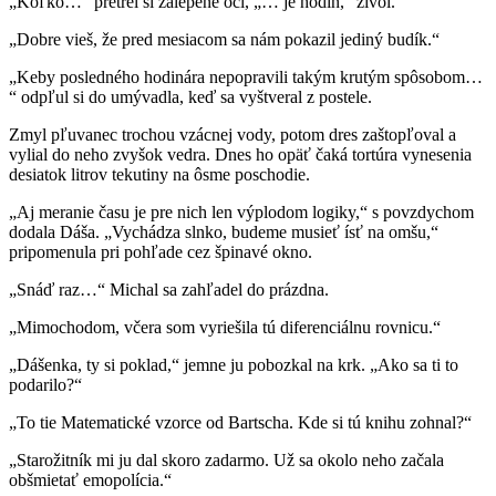
„Koľko…“ pretrel si zalepené oči, „… je hodín,“ zívol.
„Dobre vieš, že pred mesiacom sa nám pokazil jediný budík.“
„Keby posledného hodinára nepopravili takým krutým spôsobom…
“ odpľul si do umývadla, keď sa vyštveral z postele.
Zmyl pľuvanec trochou vzácnej vody, potom dres zaštopľoval a
vylial do neho zvyšok vedra. Dnes ho opäť čaká tortúra vynesenia
desiatok litrov tekutiny na ôsme poschodie.
„Aj meranie času je pre nich len výplodom logiky,“ s povzdychom
dodala Dáša. „Vychádza slnko, budeme musieť ísť na omšu,“
pripomenula pri pohľade cez špinavé okno.
„Snáď raz…“ Michal sa zahľadel do prázdna.
„Mimochodom, včera som vyriešila tú diferenciálnu rovnicu.“
„Dášenka, ty si poklad,“ jemne ju pobozkal na krk. „Ako sa ti to
podarilo?“
„To tie Matematické vzorce od Bartscha. Kde si tú knihu zohnal?“
„Starožitník mi ju dal skoro zadarmo. Už sa okolo neho začala
obšmietať emopolícia.“