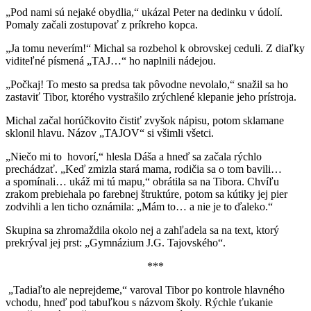
„Pod nami sú nejaké obydlia,“ ukázal Peter na dedinku v údolí.
Pomaly začali zostupovať z príkreho kopca.
„Ja tomu neverím!“ Michal sa rozbehol k obrovskej ceduli. Z diaľky
viditeľné písmená „TAJ…“ ho naplnili nádejou.
„Počkaj! To mesto sa predsa tak pôvodne nevolalo,“ snažil sa ho
zastaviť Tibor, ktorého vystrašilo zrýchlené klepanie jeho prístroja.
Michal začal horúčkovito čistiť zvyšok nápisu, potom sklamane
sklonil hlavu. Názov „TAJOV“ si všimli všetci.
„Niečo mi to hovorí,“ hlesla Dáša a hneď sa začala rýchlo
prechádzať. „Keď zmizla stará mama, rodičia sa o tom bavili…
a spomínali… ukáž mi tú mapu,“ obrátila sa na Tibora. Chvíľu
zrakom prebiehala po farebnej štruktúre, potom sa kútiky jej pier
zodvihli a len ticho oznámila: „Mám to… a nie je to ďaleko.“
Skupina sa zhromaždila okolo nej a zahľadela sa na text, ktorý
prekrýval jej prst: „Gymnázium J.G. Tajovského“.
***
„Tadiaľto ale neprejdeme,“ varoval Tibor po kontrole hlavného
vchodu, hneď pod tabuľkou s názvom školy. Rýchle ťukanie