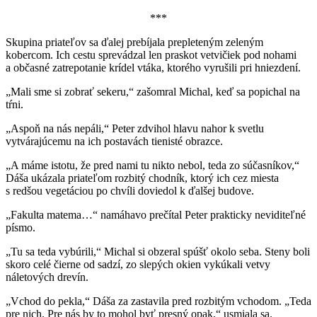
***
Skupina priateľov sa ďalej prebíjala prepleteným zeleným
kobercom. Ich cestu sprevádzal len praskot vetvičiek pod nohami
a občasné zatrepotanie krídel vtáka, ktorého vyrušili pri hniezdení.
„Mali sme si zobrať sekeru,“ zašomral Michal, keď sa popichal na
tŕni.
„Aspoň na nás nepáli,“ Peter zdvihol hlavu nahor k svetlu
vytvárajúcemu na ich postavách tienisté obrazce.
„A máme istotu, že pred nami tu nikto nebol, teda zo súčasníkov,“
Dáša ukázala priateľom rozbitý chodník, ktorý ich cez miesta
s redšou vegetáciou po chvíli doviedol k ďalšej budove.
„Fakulta matema…“ namáhavo prečítal Peter prakticky neviditeľné
písmo.
„Tu sa teda vybúrili,“ Michal si obzeral spúšť okolo seba. Steny boli
skoro celé čierne od sadzí, zo slepých okien vykúkali vetvy
náletových drevín.
„Vchod do pekla,“ Dáša za zastavila pred rozbitým vchodom. „Teda
pre nich. Pre nás by to mohol byť presný opak,“ usmiala sa.