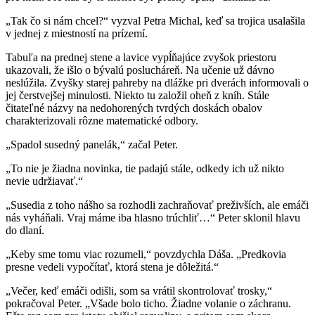
„Tak čo si nám chcel?“ vyzval Petra Michal, keď sa trojica usalašila
v jednej z miestností na prízemí.
Tabuľa na prednej stene a lavice vypĺňajúce zvyšok priestoru
ukazovali, že išlo o bývalú poslucháreň. Na učenie už dávno
neslúžila. Zvyšky starej pahreby na dlážke pri dverách informovali o
jej čerstvejšej minulosti. Niekto tu založil oheň z kníh. Stále
čitateľné názvy na nedohorených tvrdých doskách obalov
charakterizovali rôzne matematické odbory.
„Spadol susedný panelák,“ začal Peter.
„To nie je žiadna novinka, tie padajú stále, odkedy ich už nikto
nevie udržiavať.“
„Susedia z toho nášho sa rozhodli zachraňovať preživších, ale emáči
nás vyháňali. Vraj máme iba hlasno trúchliť…“ Peter sklonil hlavu
do dlaní.
„Keby sme tomu viac rozumeli,“ povzdychla Dáša. „Predkovia
presne vedeli vypočítať, ktorá stena je dôležitá.“
„Večer, keď emáči odišli, som sa vrátil skontrolovať trosky,“
pokračoval Peter. „Všade bolo ticho. Žiadne volanie o záchranu.