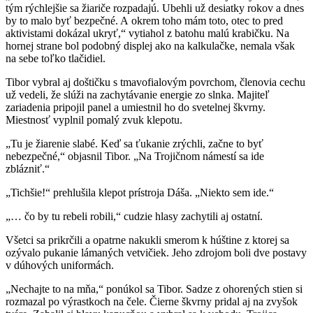
tým rýchlejšie sa žiariče rozpadajú. Ubehli už desiatky rokov a dnes
by to malo byť bezpečné. A okrem toho mám toto, otec to pred
aktivistami dokázal ukryť,“ vytiahol z batohu malú krabičku. Na
hornej strane bol podobný displej ako na kalkulačke, nemala však
na sebe toľko tlačidiel.
Tibor vybral aj doštičku s tmavofialovým povrchom, členovia cechu
už vedeli, že slúži na zachytávanie energie zo slnka. Majiteľ
zariadenia pripojil panel a umiestnil ho do svetelnej škvrny.
Miestnosť vyplnil pomalý zvuk klepotu.
„Tu je žiarenie slabé. Keď sa ťukanie zrýchli, začne to byť
nebezpečné,“ objasnil Tibor. „Na Trojičnom námestí sa ide
zblázniť.“
„Tichšie!“ prehlušila klepot prístroja Dáša. „Niekto sem ide.“
„… čo by tu rebeli robili,“ cudzie hlasy zachytili aj ostatní.
Všetci sa prikrčili a opatrne nakukli smerom k húštine z ktorej sa
ozývalo pukanie lámaných vetvičiek. Jeho zdrojom boli dve postavy
v dúhových uniformách.
„Nechajte to na mňa,“ ponúkol sa Tibor. Sadze z ohorených stien si
rozmazal po výrastkoch na čele. Čierne škvrny pridal aj na zvyšok