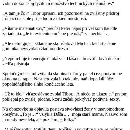
vidím dokonca aj fyziku a množstvo technických manuálov.“
„A tam je čo?“ Tibor upriamil ich pozornosť na zvláštny prístroj
tróniaci na stole pri jednom z okien miestnosti.
„Vítame matematikov,“ prečítal Peter nápis pri veľkom tlačidle
zariadenia. „Je to evidentne určené pre nás,“ zachechtal sa.
„Ale nefunguje,“ sklamane skonštatoval Michal, keď stlačenie
gombíka nevyvolalo žiadnu odozvu.
„Nepotrebuje to energiu?“ ukázala Dáša na tmavofialovú dosku
vedľa prístroja.
Spoločnými silami vytiahla skupina solárny panel cez pootvorené
okno na parapet. Nasmerovala ho tak, aby naň dopadali lúče
popoludňajšieho slnka končiaceho leta.
„Už to ide,“ víťazoslávne zvolal Tibor. „A niečo to ukazuje,“ prstom
poklepal po zvislej ploche, ktorú začali pokrývať podivné texty.
Na obrazovke sa objavila postava sivovlasej ženy v tmavomodrom
kostýme. „To je…“ vzlykla Dáša „… moja stará mama. Naživo som
ju nikdy nevidela, ale poznám jej fotky.“
„Milé študentky, Milí študenti. Počítač, ako dobre viete, je prístroj