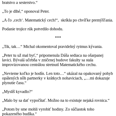
bratstvo a sesterstvo.“
„To je dlhé,“ oponoval Peter.
„A čo ‚cech‘. Matematický cech!“, skríkla po chvíľke premýšľania.
Podanie trojice rúk potvrdilo dohodu.
***
„Tik, tak…“ Michal okomentoval pravidelný rytmus kývania.
„Peter tu už mal byť,“ pripomenula Dáša sediaca na ošarpanej
lavici. Bývalá učebňa v zničenej budove fakulty sa stala
improvizovanou centrálou stretnutí Matematického cechu.
„Nevieme koľko je hodín. Len toto…“ ukázal na opakovaný pohyb
opálených nôh partnerky v krátkych nohaviciach, „…mi dokazuje
plynutie času.“
„Myslíš kyvadlo?“
„Malo by sa dať vypočítať. Možno na to existuje nejaká rovnica.“
„Potom by sme mohli vyrobiť hodiny. Zo súčiastok toho
pokazeného budíka.“