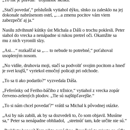
„Stačí povedať,“ príslušník vytiahol dýku, slnko za zalesklo na jej
dokonale nabrúsenom ostrí, „…a zmenu pocitov vám viem
zabezpečiť aj ja.“
Nasilu zdvihnuté kútiky úst Michala a Dáši o trochu poklesli. Peter
siahol do vrecka a nenápadne si rukou pretrel oči. Okamžite sa
mu z nich vyronili slzy.
„Asi…“ rozkašľal sa „… to nebude to potrebné,“ poťahoval
usopleným nosom.
„No vidíte, druhovia moji, stačí sa podvoliť svojim pocitom a hneď
je svet krajší,“ vyriekol emočný policajt pri odchode.
„To sa ti ako podarilo?“ vyzvedala Dáša.
„Feferónky od Feriho-báčiho z tržnice,“ vytiahol z vrecka zopár
červeno-zelených plodov. „Tie sú najštipľavejšie.“
„To si nám chcel povedať?“ vrátil sa Michal k pôvodnej otázke.
„Asi by nás zabili, ak by sa dozvedeli to, čo som objavil. Musíme
sa,“ Peter sa nenápadne obhliadol, „stretnúť tam, kde určite nie sú.“