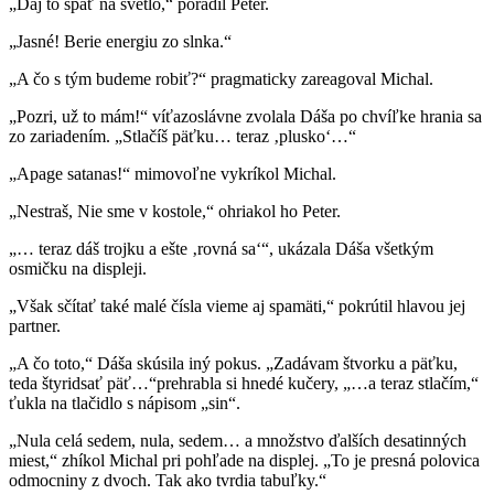
„Daj to späť na svetlo,“ poradil Peter.
„Jasné! Berie energiu zo slnka.“
„A čo s tým budeme robiť?“ pragmaticky zareagoval Michal.
„Pozri, už to mám!“ víťazoslávne zvolala Dáša po chvíľke hrania sa
zo zariadením. „Stlačíš päťku… teraz ‚plusko‘…“
„Apage satanas!“ mimovoľne vykríkol Michal.
„Nestraš, Nie sme v kostole,“ ohriakol ho Peter.
„… teraz dáš trojku a ešte ‚rovná sa‘“, ukázala Dáša všetkým
osmičku na displeji.
„Však sčítať také malé čísla vieme aj spamäti,“ pokrútil hlavou jej
partner.
„A čo toto,“ Dáša skúsila iný pokus. „Zadávam štvorku a päťku,
teda štyridsať päť…“prehrabla si hnedé kučery, „…a teraz stlačím,“
ťukla na tlačidlo s nápisom „sin“.
„Nula celá sedem, nula, sedem… a množstvo ďalších desatinných
miest,“ zhíkol Michal pri pohľade na displej. „To je presná polovica
odmocniny z dvoch. Tak ako tvrdia tabuľky.“