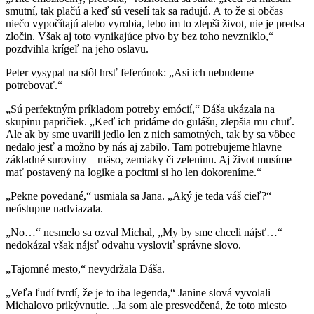
smutní, tak plačú a keď sú veselí tak sa radujú. A to že si občas
niečo vypočítajú alebo vyrobia, lebo im to zlepši život, nie je predsa
zločin. Však aj toto vynikajúce pivo by bez toho nevzniklo,“
pozdvihla krígeľ na jeho oslavu.
Peter vysypal na stôl hrsť feferónok: „Asi ich nebudeme
potrebovať.“
„Sú perfektným príkladom potreby emócií,“ Dáša ukázala na
skupinu papričiek. „Keď ich pridáme do gulášu, zlepšia mu chuť.
Ale ak by sme uvarili jedlo len z nich samotných, tak by sa vôbec
nedalo jesť a možno by nás aj zabilo. Tam potrebujeme hlavne
základné suroviny – mäso, zemiaky či zeleninu. Aj život musíme
mať postavený na logike a pocitmi si ho len dokoreníme.“
„Pekne povedané,“ usmiala sa Jana. „Aký je teda váš cieľ?“
neústupne nadviazala.
„No…“ nesmelo sa ozval Michal, „My by sme chceli nájsť…“
nedokázal však nájsť odvahu vysloviť správne slovo.
„Tajomné mesto,“ nevydržala Dáša.
„Veľa ľudí tvrdí, že je to iba legenda,“ Janine slová vyvolali
Michalovo prikývnutie. „Ja som ale presvedčená, že toto miesto