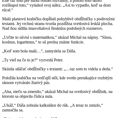
Ešte raz som pre istotu obišiel rozvaliny, a pritom som skoro
rozšliapol toto,“ vytiahol svoj nález. „Asi to vypadlo, keď sa dom
rúcal.“
Malú plastovú krabičku dopĺňali pohyblivé obdĺžničky s podivnými
textami. Jej vrchnú stranu tvorila pozdĺžna svetlosivá lesklá plocha.
Nad ňou sídlila tmavofialová štruktúra podobných rozmerov.
„Určite to súvisí s matematikou,“ ukázal Michal na nápisy. “Sínus,
kosínus, logaritmus,“ to sú predsa známe funkcie.
„Keď som bola malá…“, zamyslela sa Dáša.
„Ty vieš na čo to je?“ vyzvedá Peter.
Skúsila stláčať obdĺžničky s textami: „…raz som to videla u deda.“
Položila krabičku na vedľajší stôl, kde svetlo prenikajúce rozbitým
oknom vytváralo žiarivý pás.
„Aha, niečo sa zmenilo,“ ukázal Michal na svetlosivý obdĺžnik, na
ktorom sa objavila číslica nula.
„Ukáž,“ Dáša zobrala kalkulátor do rúk. „A teraz to zmizlo,“
zamračila sa.