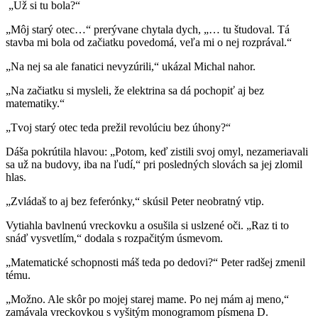
„Už si tu bola?“
„Môj starý otec…“ prerývane chytala dych, „… tu študoval. Tá
stavba mi bola od začiatku povedomá, veľa mi o nej rozprával.“
„Na nej sa ale fanatici nevyzúrili,“ ukázal Michal nahor.
„Na začiatku si mysleli, že elektrina sa dá pochopiť aj bez
matematiky.“
„Tvoj starý otec teda prežil revolúciu bez úhony?“
Dáša pokrútila hlavou: „Potom, keď zistili svoj omyl, nezameriavali
sa už na budovy, iba na ľudí,“ pri posledných slovách sa jej zlomil
hlas.
„Zvládaš to aj bez feferónky,“ skúsil Peter neobratný vtip.
Vytiahla bavlnenú vreckovku a osušila si uslzené oči. „Raz ti to
snáď vysvetlím,“ dodala s rozpačitým úsmevom.
„Matematické schopnosti máš teda po dedovi?“ Peter radšej zmenil
tému.
„Možno. Ale skôr po mojej starej mame. Po nej mám aj meno,“
zamávala vreckovkou s vyšitým monogramom písmena D.