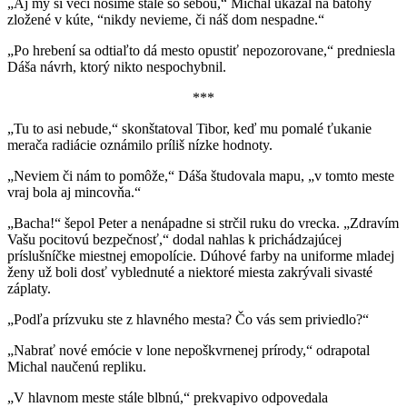
„Aj my si veci nosíme stále so sebou,“ Michal ukázal na batohy
zložené v kúte, “nikdy nevieme, či náš dom nespadne.“
„Po hrebení sa odtiaľto dá mesto opustiť nepozorovane,“ predniesla
Dáša návrh, ktorý nikto nespochybnil.
***
„Tu to asi nebude,“ skonštatoval Tibor, keď mu pomalé ťukanie
merača radiácie oznámilo príliš nízke hodnoty.
„Neviem či nám to pomôže,“ Dáša študovala mapu, „v tomto meste
vraj bola aj mincovňa.“
„Bacha!“ šepol Peter a nenápadne si strčil ruku do vrecka. „Zdravím
Vašu pocitovú bezpečnosť,“ dodal nahlas k prichádzajúcej
príslušníčke miestnej emopolície. Dúhové farby na uniforme mladej
ženy už boli dosť vyblednuté a niektoré miesta zakrývali sivasté
záplaty.
„Podľa prízvuku ste z hlavného mesta? Čo vás sem priviedlo?“
„Nabrať nové emócie v lone nepoškvrnenej prírody,“ odrapotal
Michal naučenú repliku.
„V hlavnom meste stále blbnú,“ prekvapivo odpovedala