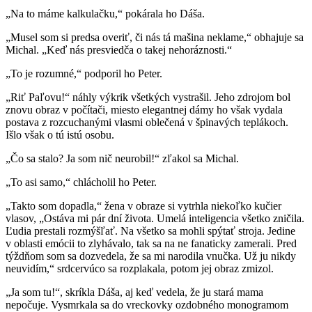
„Na to máme kalkulačku,“ pokárala ho Dáša.
„Musel som si predsa overiť, či nás tá mašina neklame,“ obhajuje sa
Michal. „Keď nás presviedča o takej nehoráznosti.“
„To je rozumné,“ podporil ho Peter.
„Riť Paľovu!“ náhly výkrik všetkých vystrašil. Jeho zdrojom bol
znovu obraz v počítači, miesto elegantnej dámy ho však vydala
postava z rozcuchanými vlasmi oblečená v špinavých teplákoch.
Išlo však o tú istú osobu.
„Čo sa stalo? Ja som nič neurobil!“ zľakol sa Michal.
„To asi samo,“ chlácholil ho Peter.
„Takto som dopadla,“ žena v obraze si vytrhla niekoľko kučier
vlasov, „Ostáva mi pár dní života. Umelá inteligencia všetko zničila.
Ľudia prestali rozmýšľať. Na všetko sa mohli spýtať stroja. Jedine
v oblasti emócii to zlyhávalo, tak sa na ne fanaticky zamerali. Pred
týždňom som sa dozvedela, že sa mi narodila vnučka. Už ju nikdy
neuvidím,“ srdcervúco sa rozplakala, potom jej obraz zmizol.
„Ja som tu!“, skríkla Dáša, aj keď vedela, že ju stará mama
nepočuje. Vysmrkala sa do vreckovky ozdobného monogramom