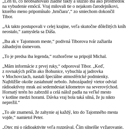
„Len to, čo neobsahovalo žiadne fakty a slúžilo iba ako prostriedok
na vybudenie emócií. Vraj milovali tie o nejakom čarodejníkovi,
ktorého meno pripomínalo ‚hrnčiara‘,“ zo smiechom dokončil
Tibor.
„Ak takto postupovali v celej krajine, veľa skutočne dôležitých kníh
neostalo,“ zamyslela sa Dáša.
„Iba ak v Tajomnom meste,“ podivná Tiborova tvár zažiarila
záhadným úsmevom.
„To je predsa iba legenda,“ rozhorčene sa pripojil Michal.
„Mám informácie z prvej ruky,“ odporoval Tibor. „Keď,
z rovnakých príčin ako Bohunice, vybuchla aj jadrovka
v Mochovciach, nastali špeciálne atmosférické podmienky.
Najbližšie okolie zasiahnuté nebolo. Juhozápadný vietor odvial
rádioaktívny mrak asi sedemdesiat kilometrov na severovýchod.
Hornatý terén ho zabrzdil a celá nálož padla na veľké mesto
v kotline medzi horami. Dávka vraj bola taká silná, že ju nikto
neprežil.“
„To ale znamená, že zahynie aj každý, kto do Tajomného mesta
vojde,“ namietol Peter.
„Otec mi o rádioaktivite veľa rozprával. Čím silnejšie vyžarovanie,