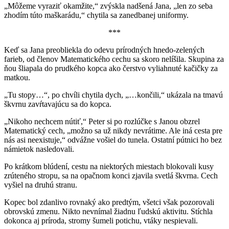
„Môžeme vyraziť okamžite,“ zvýskla nadšená Jana, „len zo seba
zhodím túto maškarádu,“ chytila sa zanedbanej uniformy.
***
Keď sa Jana preobliekla do odevu prírodných hnedo-zelených
farieb, od členov Matematického cechu sa skoro nelíšila. Skupina za
ňou šliapala do prudkého kopca ako čerstvo vyliahnuté kačičky za
matkou.
„Tu stopy…“, po chvíli chytila dych, „…končili,“ ukázala na tmavú
škvrnu zavŕtavajúcu sa do kopca.
„Nikoho nechcem nútiť,“ Peter si po rozlúčke s Janou obzrel
Matematický cech, „možno sa už nikdy nevrátime. Ale iná cesta pre
nás asi neexistuje,“ odvážne vošiel do tunela. Ostatní pútnici ho bez
námietok nasledovali.
Po krátkom blúdení, cestu na niektorých miestach blokovali kusy
zrúteného stropu, sa na opačnom konci zjavila svetlá škvrna. Cech
vyšiel na druhú stranu.
Kopec bol zdanlivo rovnaký ako predtým, všetci však pozorovali
obrovskú zmenu. Nikto nevnímal žiadnu ľudskú aktivitu. Stíchla
dokonca aj príroda, stromy šumeli potichu, vtáky nespievali.