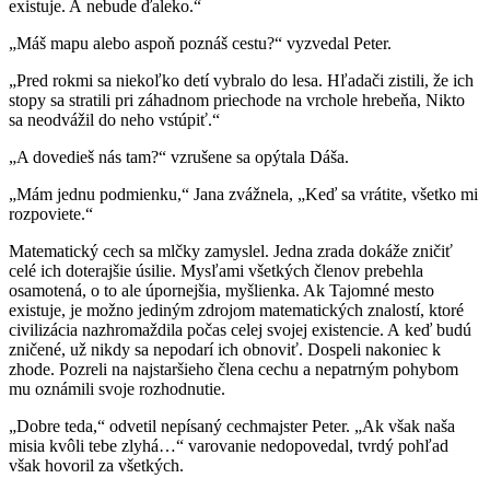
existuje. A nebude ďaleko.“
„Máš mapu alebo aspoň poznáš cestu?“ vyzvedal Peter.
„Pred rokmi sa niekoľko detí vybralo do lesa. Hľadači zistili, že ich
stopy sa stratili pri záhadnom priechode na vrchole hrebeňa, Nikto
sa neodvážil do neho vstúpiť.“
„A dovedieš nás tam?“ vzrušene sa opýtala Dáša.
„Mám jednu podmienku,“ Jana zvážnela, „Keď sa vrátite, všetko mi
rozpoviete.“
Matematický cech sa mlčky zamyslel. Jedna zrada dokáže zničiť
celé ich doterajšie úsilie. Mysľami všetkých členov prebehla
osamotená, o to ale úpornejšia, myšlienka. Ak Tajomné mesto
existuje, je možno jediným zdrojom matematických znalostí, ktoré
civilizácia nazhromaždila počas celej svojej existencie. A keď budú
zničené, už nikdy sa nepodarí ich obnoviť. Dospeli nakoniec k
zhode. Pozreli na najstaršieho člena cechu a nepatrným pohybom
mu oznámili svoje rozhodnutie.
„Dobre teda,“ odvetil nepísaný cechmajster Peter. „Ak však naša
misia kvôli tebe zlyhá…“ varovanie nedopovedal, tvrdý pohľad
však hovoril za všetkých.