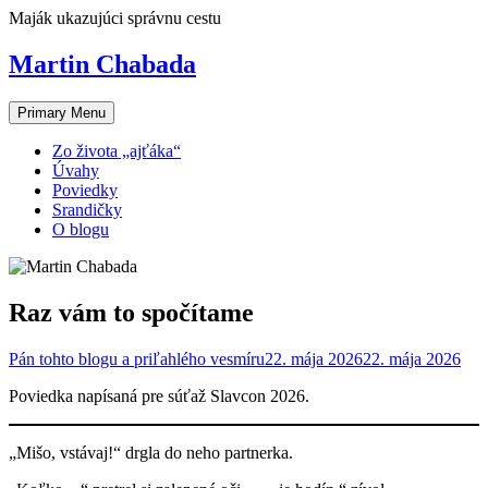
Skip
Maják ukazujúci správnu cestu
to
content
Martin Chabada
Primary Menu
Zo života „ajťáka“
Úvahy
Poviedky
Srandičky
O blogu
Raz vám to spočítame
Pán tohto blogu a priľahlého vesmíru
22. mája 2026
22. mája 2026
Poviedka napísaná pre súťaž Slavcon 2026.
„Mišo, vstávaj!“ drgla do neho partnerka.