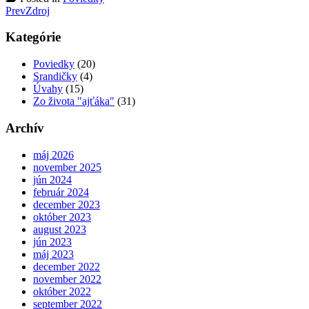
Post
Prev
Zdroj
navigation
Kategórie
Poviedky
(20)
Srandičky
(4)
Úvahy
(15)
Zo života "ajťáka"
(31)
Archív
máj 2026
november 2025
jún 2024
február 2024
december 2023
október 2023
august 2023
jún 2023
máj 2023
december 2022
november 2022
október 2022
september 2022