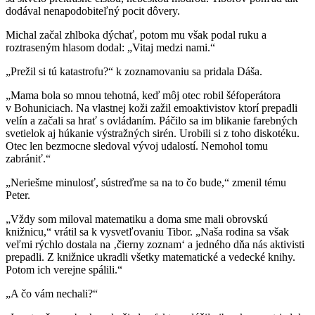
dodával nenapodobiteľný pocit dôvery.
Michal začal zhlboka dýchať, potom mu však podal ruku a
roztraseným hlasom dodal: „Vitaj medzi nami.“
„Prežil si tú katastrofu?“ k zoznamovaniu sa pridala Dáša.
„Mama bola so mnou tehotná, keď môj otec robil šéfoperátora
v Bohuniciach. Na vlastnej koži zažil emoaktivistov ktorí prepadli
velín a začali sa hrať s ovládaním. Páčilo sa im blikanie farebných
svetielok aj húkanie výstražných sirén. Urobili si z toho diskotéku.
Otec len bezmocne sledoval vývoj udalostí. Nemohol tomu
zabrániť.“
„Neriešme minulosť, sústreďme sa na to čo bude,“ zmenil tému
Peter.
„Vždy som miloval matematiku a doma sme mali obrovskú
knižnicu,“ vrátil sa k vysvetľovaniu Tibor. „Naša rodina sa však
veľmi rýchlo dostala na ‚čierny zoznam‘ a jedného dňa nás aktivisti
prepadli. Z knižnice ukradli všetky matematické a vedecké knihy.
Potom ich verejne spálili.“
„A čo vám nechali?“