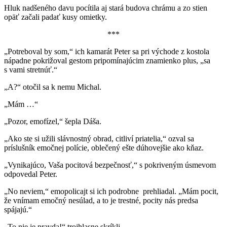
Hluk nadšeného davu pocítila aj stará budova chrámu a zo stien
opäť začali padať kusy omietky.
***
„Potreboval by som,“ ich kamarát Peter sa pri východe z kostola
nápadne pokrižoval gestom pripomínajúcim znamienko plus, „sa
s vami stretnúť.“
„A?“ otočil sa k nemu Michal.
„Mám …“
„Pozor, emofízel,“ šepla Dáša.
„Ako ste si užili slávnostný obrad, citliví priatelia,“ ozval sa
príslušník emočnej polície, oblečený ešte dúhovejšie ako kňaz.
„Vynikajúco, Vaša pocitová bezpečnosť,“ s pokriveným úsmevom
odpovedal Peter.
„No neviem,“ emopolicajt si ich podrobne prehliadal. „Mám pocit,
že vnímam emočný nesúlad, a to je trestné, pocity nás predsa
spájajú.“
„To nie je pravda!“ trojhlasne skríkli.