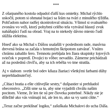
***
Z ošarpaného kostola odpadol ďalší kus omietky. Michal rýchlo
uskočil, potom si ohmatal hojaci sa šrám na tvári z minulého týždňa.
Pohľadom nahor radšej skontroloval situáciu. Všimol si svalnatého
zvonára vo veži, ktorý pohybmi celého tela vytváral hlasný zvuk
naháňajúci ľudí na obrad. Vraj na to niekedy dávno miesto ľudí
slúžila elektrina.
Hneď ako sa Michal s Dášou usalašili v poslednom rade, masívna
drevená brána sa začala s hrmotným škripotom zatvárať. Vnútro
chrámu zahalilo šero. Temnotu prebíjala len žiara skupinky lojových
sviečok v popredí. Dvojici to vôbec nevadilo. Zámerne prichádzali
až na poslednú chvíľu, aby sa ich rebélia vo tme stratila.
Aj v slabom svetle bol odev kňaza žiariaci všetkými farbami dúhy
neprehliadnuteľný.
„Cítiaci bratia a ešte citlivejšie sestry,“ dušpastier si prehliadol
obecenstvo. „Zišli sme sa tu, aby sme vyjadrili chválu našim
pocitom. Vieme, že len tie sú pre človeka potrebné. Nikdy nie je
dôležité ako vás vnímajú iní, ale len to, ako sa vy sami cítite.“
„Teraz začne preklínať logiku,“ zašuškala Michalovi do ucha Dáša.