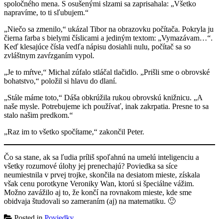
spoločného mena. S osušenými slzami sa zaprisahala: „Všetko
napravíme, to ti sľubujem.“
„Niečo sa zmenilo,“ ukázal Tibor na obrazovku počítača. Pokryla ju
čierna farba s bielymi číslicami a jediným textom: „Vymazávam…“.
Keď klesajúce čísla vedľa nápisu dosiahli nulu, počítač sa so
zvláštnym zavŕzganím vypol.
„Je to mŕtve,“ Michal zúfalo stláčal tlačidlo. „Prišli sme o obrovské
bohatstvo,“ položil si hlavu do dlaní.
„Stále máme toto,“ Dáša obkrúžila rukou obrovskú knižnicu. „A
naše mysle. Potrebujeme ich používať, inak zakrpatia. Presne to sa
stalo našim predkom.“
„Raz im to všetko spočítame,“ zakončil Peter.
Čo sa stane, ak sa ľudia príliš spoľahnú na umelú inteligenciu a
všetky rozumové úlohy jej prenechajú? Poviedka sa síce
neumiestnila v prvej trojke, skončila na desiatom mieste, získala
však cenu porotkyne Veroniky Wan, ktorú si špeciálne vážim.
Možno zavážilo aj to, že končí na rovnakom mieste, kde sme
obidvaja študovali so zameraním (aj) na matematiku. 🙂
Posted in
Poviedky