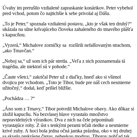
Úvahy im prerušilo vzdialené zapraskanie konárikov. Peter vybehol
pred vchod, potom čo najtichšie k sebe privolal aj Dášu.
„To je Peter,“ spoznala vzdialenú postavu, „kto je však ten druhý?“
ukázala na silne krívajúceho človeka zahaleného do tmavého plášťa
s kapucňou.
„Vyzerá,“ Michalove zorničky sa rozšírili nefalšovaným strachom,
„ako Trnavčan.“
„Neboj sa,“ už som ich pár stretla. „Veľa z nich poznamenala tá
tragédia, ale niektorí sú v pohode.“
„Čaute všetci,“ zakričal Peter už z diaľky, hneď ako si všimol
dvojicu pre vchodom. „Toto je Tibor, bude pre náš cech nesmierne
užitočný,“ dodal, keď prišiel bližšie.
„Pochádza … ?“
„Áno som z Trnavy,“ Tibor potvrdil Michalove obavy. Ako dôkaz si
zložil kapucňu. Na bezvlasej hlave vyrastalo množstvo
nepravidelných výrastkov. Dva z nich na čele pripomínali
vyrastajúce rohy. Z úst s tenkými perami trčali riedke a nesmierne
krivé zuby. A hoci bola jedna očná jamka prázdna, oko v tej druhej
sa skvelo prekrásne čistou, nebeskou modrou. Tiborov pohľad tak