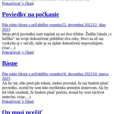
Pokračovať v čítaní
Poviedky na počkanie
Pán tohto blogu a priľahlého vesmíru
22. decembra 2022
12. júna
2023
Moju prvú poviedku som napísal za asi dva týždne. Ďalšia čakala „v
šuflíku“ na svoje dokončenie približne dva roky. Hoci sa už raz
vyskytla aj v súťaži, stále ju za úplne dokončenú nepovažujem.
(viac…)
Pokračovať v čítaní
Básne
Pán tohto blogu a priľahlého vesmíru
16. decembra 2022
10. marca
2023
Ak by mi, ešte pred pár rokmi, niekto povedal, že raz budem písať
poviedky, ocenil by som túto myšlienku jemným úsmevom. Ak by
mi však oznámil, že budem písať poéziu, dostal by som záchvat
smiechu. (viac…)
Pokračovať v čítaní
On musí prežiť