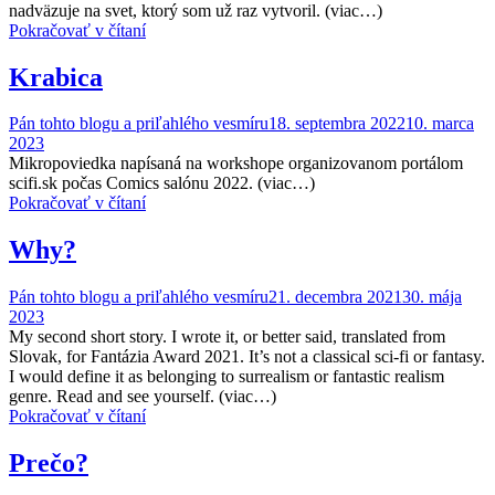
nadväzuje na svet, ktorý som už raz vytvoril. (viac…)
Pokračovať v čítaní
Krabica
Pán tohto blogu a priľahlého vesmíru
18. septembra 2022
10. marca
2023
Mikropoviedka napísaná na workshope organizovanom portálom
scifi.sk počas Comics salónu 2022. (viac…)
Pokračovať v čítaní
Why?
Pán tohto blogu a priľahlého vesmíru
21. decembra 2021
30. mája
2023
My second short story. I wrote it, or better said, translated from
Slovak, for Fantázia Award 2021. It’s not a classical sci-fi or fantasy.
I would define it as belonging to surrealism or fantastic realism
genre. Read and see yourself. (viac…)
Pokračovať v čítaní
Prečo?