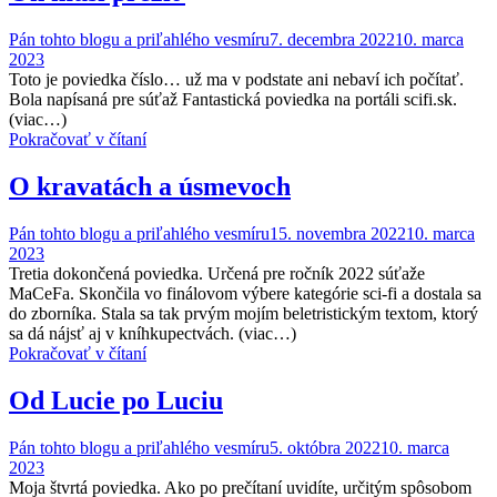
Pán tohto blogu a priľahlého vesmíru
7. decembra 2022
10. marca
2023
Toto je poviedka číslo… už ma v podstate ani nebaví ich počítať.
Bola napísaná pre súťaž Fantastická poviedka na portáli scifi.sk.
(viac…)
Pokračovať v čítaní
O kravatách a úsmevoch
Pán tohto blogu a priľahlého vesmíru
15. novembra 2022
10. marca
2023
Tretia dokončená poviedka. Určená pre ročník 2022 súťaže
MaCeFa. Skončila vo finálovom výbere kategórie sci-fi a dostala sa
do zborníka. Stala sa tak prvým mojím beletristickým textom, ktorý
sa dá nájsť aj v kníhkupectvách. (viac…)
Pokračovať v čítaní
Od Lucie po Luciu
Pán tohto blogu a priľahlého vesmíru
5. októbra 2022
10. marca
2023
Moja štvrtá poviedka. Ako po prečítaní uvidíte, určitým spôsobom