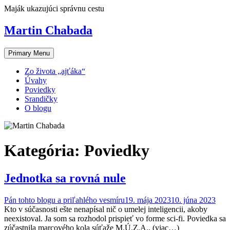
Skip
Maják ukazujúci správnu cestu
to
content
Martin Chabada
Primary Menu
Zo života „ajťáka“
Úvahy
Poviedky
Srandičky
O blogu
Kategória:
Poviedky
Jednotka sa rovná nule
Pán tohto blogu a priľahlého vesmíru
19. mája 2023
10. júna 2023
Kto v súčasnosti ešte nenapísal nič o umelej inteligencii, akoby
neexistoval. Ja som sa rozhodol prispieť vo forme sci-fi. Poviedka sa
zúčastnila marcového kola súťaže M.Ú.Z.A.. (viac…)